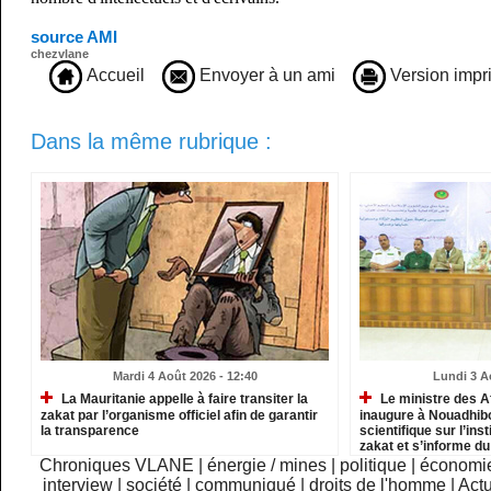
source AMI
chezvlane
Accueil
Envoyer à un ami
Version impr
Dans la même rubrique :
Mardi 4 Août 2026 - 12:40
Lundi 3 A
La Mauritanie appelle à faire transiter la
Le ministre des A
zakat par l’organisme officiel afin de garantir
inaugure à Nouadhib
la transparence
scientifique sur l’inst
zakat et s’informe d
institutions relevant
Chroniques VLANE
|
énergie / mines
|
politique
|
économi
interview
|
société
|
communiqué
|
droits de l'homme
|
Actu