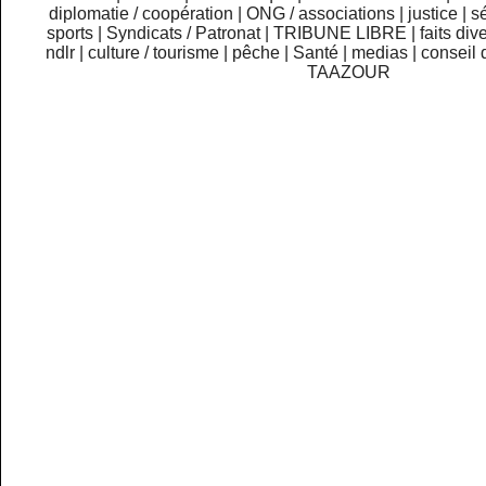
diplomatie / coopération
|
ONG / associations
|
justice
|
sé
sports
|
Syndicats / Patronat
|
TRIBUNE LIBRE
|
faits div
ndlr
|
culture / tourisme
|
pêche
|
Santé
|
medias
|
conseil 
TAAZOUR