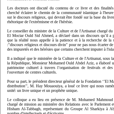
Les docteurs ont discuté du contenu de ce livre et des finalités
cherché éclairer le chemin de la communauté islamique à l'heure
sur le discours religieux, qui devrait être fondé sur la base du livr
rhétorique de l'extrémisme et de l'hérésie.
Le conseiller du ministre de la Culture et de l'Artisanat chargé
El Moctar Ould Sid Ahmed, a déclaré dans un discours qu’il a p
que la réalité nous appelle à la patience et à la recherche de la s
:"discours religieux et discours divin" pour ne pas nous écarter de 
des impuretés et des hérésies que certains cherchent imputer à l'isl
Il a indiqué que le ministère de la Culture et de l'Artisanat, sous l
la République, Monsieur Mohamed Ould Abdel Aziz, a élaboré un
patrimoine culturel à travers l’organisation de festivals et de
l'ouverture de centres culturels.
Pour sa part, le président directeur général de la Fondation ‘’El Mau
distribution’’, M. Hay Mouaouiya, a loué ce livre qui nous ramèn
unité: un livre unique et un prophète unique.
Le colloque a eu lieu en présence de M. Mohamed Mahmou
chargé de mission au ministère des Relations avec le Parlement et
Hisham Al-Tabbagh, représentant du Groupe Al Sharkiya à Abu
nombre d'intellectuels et d'écrivains.