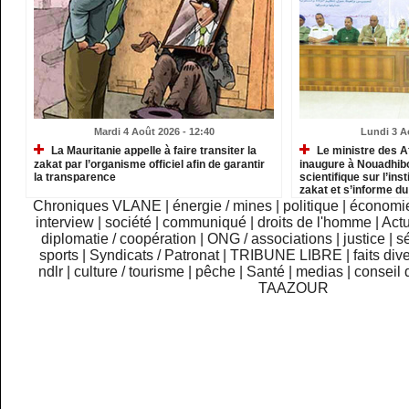
Mardi 4 Août 2026 - 12:40
Lundi 3 A
La Mauritanie appelle à faire transiter la
Le ministre des A
zakat par l’organisme officiel afin de garantir
inaugure à Nouadhib
la transparence
scientifique sur l’inst
zakat et s’informe d
institutions relevant
Chroniques VLANE
|
énergie / mines
|
politique
|
économi
interview
|
société
|
communiqué
|
droits de l'homme
|
Actu
diplomatie / coopération
|
ONG / associations
|
justice
|
sé
sports
|
Syndicats / Patronat
|
TRIBUNE LIBRE
|
faits div
ndlr
|
culture / tourisme
|
pêche
|
Santé
|
medias
|
conseil 
TAAZOUR