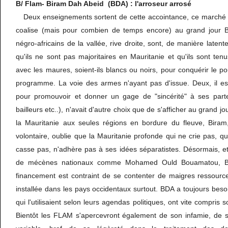
B/ Flam- Biram Dah Abeid (BDA) : l'arroseur arrosé
Deux enseignements sortent de cette accointance, ce marché 
coalise (mais pour combien de temps encore) au grand jour B
négro-africains de la vallée, rive droite, sont, de manière latente
qu'ils ne sont pas majoritaires en Mauritanie et qu'ils sont tenu
avec les maures, soient-ils blancs ou noirs, pour conquérir le po
programme. La voie des armes n'ayant pas d'issue. Deux, il es
pour promouvoir et donner un gage de "sincérité" à ses part
bailleurs etc..), n'avait d'autre choix que de s'afficher au grand j
la Mauritanie aux seules régions en bordure du fleuve, Biram
volontaire, oublie que la Mauritanie profonde qui ne crie pas, qu
casse pas, n'adhère pas à ses idées séparatistes. Désormais, et
de mécènes nationaux comme Mohamed Ould Bouamatou, Bi
financement est contraint de se contenter de maigres ressourc
installée dans les pays occidentaux surtout. BDA a toujours beso
qui l'utilisaient selon leurs agendas politiques, ont vite compris 
Bientôt les FLAM s'apercevront également de son infamie, de 