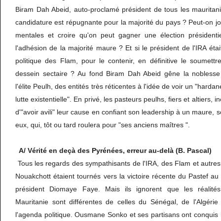
Biram Dah Abeid, auto-proclamé président de tous les maurita
candidature est répugnante pour la majorité du pays ? Peut-on jou
mentales et croire qu'on peut gagner une élection présidenti
l'adhésion de la majorité maure ? Et si le président de l'IRA éta
politique des Flam, pour le contenir, en définitive le soumett
dessein sectaire ? Au fond Biram Dah Abeid gêne la noblesse 
l'élite Peulh, des entités très réticentes à l'idée de voir un "hardan
lutte existentielle". En privé, les pasteurs peulhs, fiers et altiers,
d'"avoir avili" leur cause en confiant son leadership à un maure, 
eux, qui, tôt ou tard roulera pour "ses anciens maîtres ".
A/ Vérité en deçà des Pyrénées, erreur au-delà (B. Pascal)
Tous les regards des sympathisants de l'IRA, des Flam et autre
Nouakchott étaient tournés vers la victoire récente du Pastef au
président Diomaye Faye. Mais ils ignorent que les réalités 
Mauritanie sont différentes de celles du Sénégal, de l'Algéri
l'agenda politique. Ousmane Sonko et ses partisans ont conquis