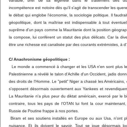
variable, bref de sa légèreté dans le traitement des do
incompétence est notoire dès qu'il s'agit de transcender les querel
le débat qui englobe l'économie, la sociologie politique. Il faudr
géopolitique, dont la maîtrise est indispensable à tout éventue
suprême d'un pays comme la Mauritanie dont la position géograph
la compose, lui confèrent un statut des plus délicats. Car la diver
être une richesse est canalisée par des courants extrémistes, à d
C/ Anachronisme géopolitique :
Le monde a commencé à changer et les USA n'en sont plus les 
Palestinienne a révélé le talon d'Achille d'un Occident, jadis do
des droits de l'Homme. Le "petit" Niger a chassé les Américains, 
s'opposent désormais ouvertement aux Yankees et revendiquent
La Mauritanie n'a plus peur du diktat américain, exercé par le bi
contraire, tous les pays de l'OTAN lui font la cour maintenant,
Russie de Poutine frappe à nos portes.
Biram et ses soutiens installés en Europe ou aux Usa, n'ont 
nuisance. Et ils doivent le savoir. Tout se joue désormais loc