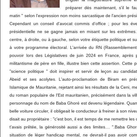
préparer dès maintenant, s'il le f
matin " selon l'expression non moins sarcastique de l'ancien prés
Cependant un conseil d'avocat commis d’office ; pour les éve
présidentielle ne se gagne jamais en misant sur les extrêmes. 
centre, à droite, ou à gauche, selon votre étiquette politique et s
à votre programme électoral. L'arrivée du RN (Rassemblement 
pouvoir lors des Législatives de juin 2024 en France, après 
militantisme de père en fille, illustre bien cette assertion. Cette 
"science politique " doit inspirer et servir de leçon au candi
Abeid et ses acolytes. L'auto-proclamation de Biram en pré
Islamique de Mauritanie, rejetant ainsi les résultats de la Ceni,
du roman populaire de l'Est mauritanien, précisément dans la vil
personnage du nom de Baba Ghoré est devenu légendaire. Quan
belle voiture circuler, il obligeait le conducteur à freiner à son nivea
disait au propriétaire : "c'est bon, il est temps de me remettre les
t'avais prêtée, la générosité aussi a des limites.... ".Baba Gh
situation de léger handicap mental, ne devrait-il pas avoir co