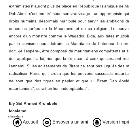
extrémistes n'auront plus de place en République Islamique de Ma
Dah Abeid s'est montré sous son vrai visage : un opportuniste qui
droits humains, désormais manipulé pour servir les ambitions d
ennemies jurées de la Mauritanie et de sa religion. Le pouvo
encore d'un monstre comme le Wagadou Bida, aux têtes multiple
par le sionisme pour détruire la Mauritanie de l'intérieur. Le 
doit, -je l'espère-, être composé de mauritaniens compétents et s
doit appliquer la loi, rien que la loi, quant à ceux qui seraient re
l'ennemi. Si les agissements de Biram ne sont pas jugulés dès ma
radicaliser. Parce qu'il croira que les pouvoirs successifs mauritan
ne sont que des tigres en papier et que lui Biram Dah Abeid,
mauritaniens", serait un lion indomptable. / .
Ely Sid’Ahmed Krombelé
lecalame
chezvlane
Accueil
Envoyer à un ami
Version impr