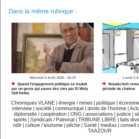
Dans la même rubrique :
Mercredi 5 Août 2026 - 16:19
Lundi 3 A
Quand l’engagement politique se traduit
Nouakchott renou
par un geste qui sauve des vies par El Wely
période de chaleur
Sidi Heiba
Chroniques VLANE
|
énergie / mines
|
politique
|
économi
interview
|
société
|
communiqué
|
droits de l'homme
|
Actu
diplomatie / coopération
|
ONG / associations
|
justice
|
sé
sports
|
Syndicats / Patronat
|
TRIBUNE LIBRE
|
faits div
ndlr
|
culture / tourisme
|
pêche
|
Santé
|
medias
|
conseil 
TAAZOUR