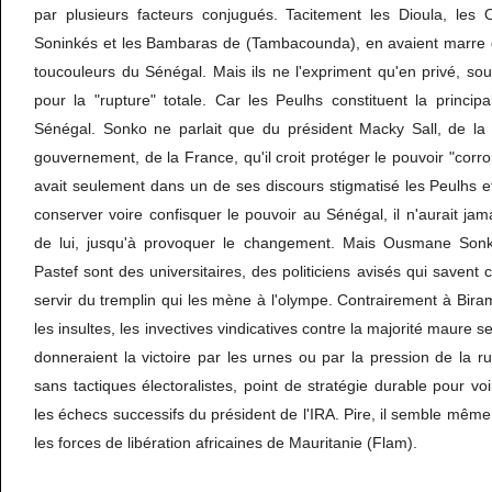
par plusieurs facteurs conjugués. Tacitement les Dioula, les O
Soninkés et les Bambaras de (Tambacounda), en avaient marre 
toucouleurs du Sénégal. Mais ils ne l'expriment qu'en privé, sous 
pour la "rupture" totale. Car les Peulhs constituent la princi
Sénégal. Sonko ne parlait que du président Macky Sall, de la 
gouvernement, de la France, qu'il croit protéger le pouvoir "cor
avait seulement dans un de ses discours stigmatisé les Peulhs et 
conserver voire confisquer le pouvoir au Sénégal, il n'aurait jama
de lui, jusqu'à provoquer le changement. Mais Ousmane Son
Pastef sont des universitaires, des politiciens avisés qui savent c
servir du tremplin qui les mène à l'olympe. Contrairement à Bira
les insultes, les invectives vindicatives contre la majorité maure se
donneraient la victoire par les urnes ou par la pression de la ru
sans tactiques électoralistes, point de stratégie durable pour vo
les échecs successifs du président de l'IRA. Pire, il semble même q
les forces de libération africaines de Mauritanie (Flam).