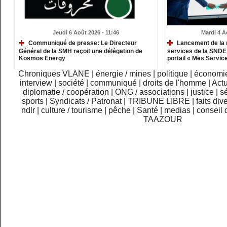
Jeudi 6 Août 2026 - 11:46
Mardi 4 A
Communiqué de presse: Le Directeur
Lancement de la 
Général de la SMH reçoit une délégation de
services de la SNDE 
Kosmos Energy
portail « Mes Servic
Chroniques VLANE
|
énergie / mines
|
politique
|
économi
interview
|
société
|
communiqué
|
droits de l'homme
|
Actu
diplomatie / coopération
|
ONG / associations
|
justice
|
sé
sports
|
Syndicats / Patronat
|
TRIBUNE LIBRE
|
faits div
ndlr
|
culture / tourisme
|
pêche
|
Santé
|
medias
|
conseil 
TAAZOUR