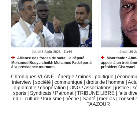
Jeudi 6 Août 2026 - 11:44
Jeudi 30 Ju
Alliance des forces de salut : le député
Mauritanie : Ahm
Mohamed Bouya cheikh Mohamed Fadel porté
appels à un troisième
à la présidence tournante
président Ghazwani
Chroniques VLANE
|
énergie / mines
|
politique
|
économi
interview
|
société
|
communiqué
|
droits de l'homme
|
Actu
diplomatie / coopération
|
ONG / associations
|
justice
|
sé
sports
|
Syndicats / Patronat
|
TRIBUNE LIBRE
|
faits div
ndlr
|
culture / tourisme
|
pêche
|
Santé
|
medias
|
conseil 
TAAZOUR