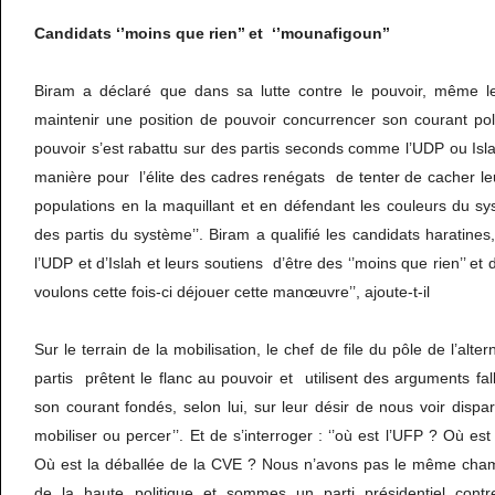
Candidats ‘’moins que rien’’ et ‘’mounafigoun’’
Biram a déclaré que dans sa lutte contre le pouvoir, même le
maintenir une position de pouvoir concurrencer son courant polit
pouvoir s’est rabattu sur des partis seconds comme l’UDP ou Islah,
manière pour l’élite des cadres renégats de tenter de cacher leu
populations en la maquillant et en défendant les couleurs du sy
des partis du système’’. Biram a qualifié les candidats haratines
l’UDP et d’Islah et leurs soutiens d’être des ‘’moins que rien’’ et 
voulons cette fois-ci déjouer cette manœuvre’’, ajoute-t-il
Sur le terrain de la mobilisation, le chef de file du pôle de l’a
partis prêtent le flanc au pouvoir et utilisent des arguments fal
son courant fondés, selon lui, sur leur désir de nous voir dispar
mobiliser ou percer’’. Et de s’interroger : ‘’où est l’UFP ? Où e
Où est la déballée de la CVE ? Nous n’avons pas le même cham
de la haute politique et sommes un parti présidentiel cont