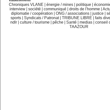
établissements
Chroniques VLANE
|
énergie / mines
|
politique
|
économi
interview
|
société
|
communiqué
|
droits de l'homme
|
Actu
diplomatie / coopération
|
ONG / associations
|
justice
|
sé
sports
|
Syndicats / Patronat
|
TRIBUNE LIBRE
|
faits div
ndlr
|
culture / tourisme
|
pêche
|
Santé
|
medias
|
conseil 
TAAZOUR