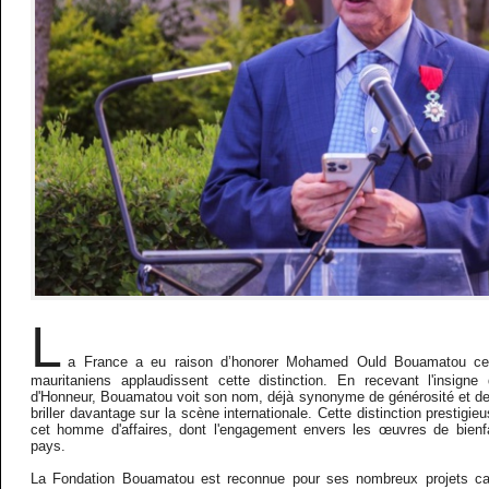
L
a France a eu raison d’honorer Mohamed Ould Bouamatou ce 
mauritaniens applaudissent cette distinction. En recevant l'insigne
d'Honneur, Bouamatou voit son nom, déjà synonyme de générosité et d
briller davantage sur la scène internationale. Cette distinction prestigi
cet homme d'affaires, dont l'engagement envers les œuvres de bienf
pays.
La Fondation Bouamatou est reconnue pour ses nombreux projets carit