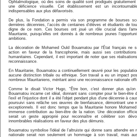
Ophtalmologique, où des soins de qualité sont prodigués gratuitemen
une déficience visuelle. Cet établissement est un incontournable
indispensables aux plus défavorisés.
De plus, la Fondation a permis via son programme de bourses scol
dernières décennies, l’accès de centaines d’élèves et étudiants de to
digne de ce nom. Ces bourses ont joué un rôle crucial dans l'amél
Mauritanie, puisqu’elles ont donnés à de nombreux jeunes l’opportunit
ambitions.
La décoration de Mohamed Ould Bouamatou par l'État français ne s
action en faveur de la francophonie, mais aussi ses contributions
humanitaires. Cependant, il est important de noter que ses réalisation
reconnaissance.
En Mauritanie, Bouamatou a continuellement œuvré pour les populatio
aucune distinction tribale ou ethnique. Son travail a eu un impact posi
nombreux Mauritaniens, méritant ainsi une reconnaissance nationale offic
Comme le disait Victor Hugo, "Être bon, c'est donner plus qu'o
Bouamatou incarne cet idéal, donnant sans compter pour le bien-être 
l'exil et l'injustice dont il a été l'objet pendant plus d'une décennie à ca
poursuivi sans relâche ses œuvres de bienfaisance, démontrant une r
exceptionnels. Il est donc temps que la Mauritanie honore Mohame
immense contribution au bien-être de la nation. Une décoration offici
serait un geste approprié pour reconnaître et célébrer son dév
innombrables réalisations en faveur des plus démunis.
Bouamatou symbolise l'idéal de l’altruiste qui donne sans attendre en 
nationale serait non seulement un hommage à son travail, mais au