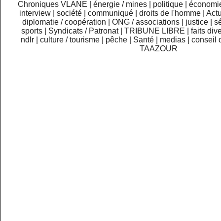
Chroniques VLANE
|
énergie / mines
|
politique
|
économi
interview
|
société
|
communiqué
|
droits de l'homme
|
Actu
diplomatie / coopération
|
ONG / associations
|
justice
|
sé
sports
|
Syndicats / Patronat
|
TRIBUNE LIBRE
|
faits div
ndlr
|
culture / tourisme
|
pêche
|
Santé
|
medias
|
conseil 
TAAZOUR