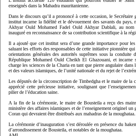
L’institut accueille 120 étudiants qui pourront étudier le Saint
enseignés dans la Mahadra mauritanienne.
Dans le discours qu’il a prononcé à cette occasion, le Secrétaire 
institut incarne la fidélité et le dévouement des savants du pays, 
Akhyar Ould Mohamed Fadel Ould Akhyar Dablali, au nom du
inauguré en reconnaissance de sa contribution scientifique à la rég
Il a ajouté que cet institut sera d’une grande importance pour les
saluant les efforts des responsables de cette initiative pionnière qui
orientations générales des autorités suprêmes sous la conduite d
République Mohamed Ould Cheikh El Ghazouani, et incarne s
charge les sciences de la Charia en tant que pierre angulaire dans 
et des valeurs islamiques, de l’unité nationale et du rejet de l’extr
Les députés de la circonscription de Timbedgha et le maire de la
apprécié cette précieuse initiative, soulignant que l’enseignement
pilier de l’éducation saine.
A la fin de la cérémonie, le maire de Bousteila a reçu des mains
ministère des affaires islamiques et de l’enseignement originel un
Coran qui devraient être distribués aux mahadras de la moughataa.
La cérémonie d’inauguration s’est déroulée en présence du hak
d’arrondissement de Bousteila, et notables de la moughataa.
AMI