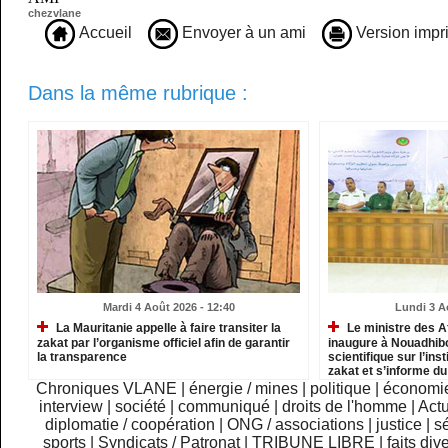
chezvlane
Accueil
Envoyer à un ami
Version impr
Dans la même rubrique :
Mardi 4 Août 2026 - 12:40
Lundi 3 A
La Mauritanie appelle à faire transiter la
Le ministre des A
zakat par l’organisme officiel afin de garantir
inaugure à Nouadhib
la transparence
scientifique sur l’inst
zakat et s’informe d
institutions relevant
Chroniques VLANE
|
énergie / mines
|
politique
|
économi
interview
|
société
|
communiqué
|
droits de l'homme
|
Actu
diplomatie / coopération
|
ONG / associations
|
justice
|
sé
sports
|
Syndicats / Patronat
|
TRIBUNE LIBRE
|
faits div