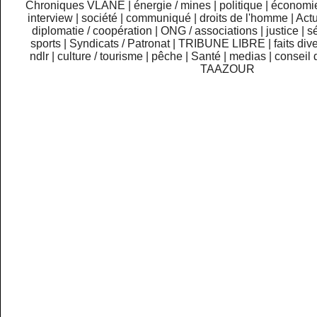
Chroniques VLANE
|
énergie / mines
|
politique
|
économi
interview
|
société
|
communiqué
|
droits de l'homme
|
Actu
diplomatie / coopération
|
ONG / associations
|
justice
|
sé
sports
|
Syndicats / Patronat
|
TRIBUNE LIBRE
|
faits div
ndlr
|
culture / tourisme
|
pêche
|
Santé
|
medias
|
conseil 
TAAZOUR