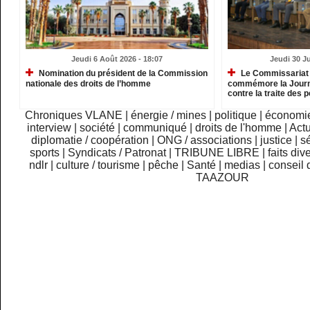
Jeudi 6 Août 2026 - 18:07
Jeudi 30 Ju
Nomination du président de la Commission
Le Commissariat 
nationale des droits de l’homme
commémore la Journé
contre la traite des
Chroniques VLANE
|
énergie / mines
|
politique
|
économi
interview
|
société
|
communiqué
|
droits de l'homme
|
Actu
diplomatie / coopération
|
ONG / associations
|
justice
|
sé
sports
|
Syndicats / Patronat
|
TRIBUNE LIBRE
|
faits div
ndlr
|
culture / tourisme
|
pêche
|
Santé
|
medias
|
conseil 
TAAZOUR