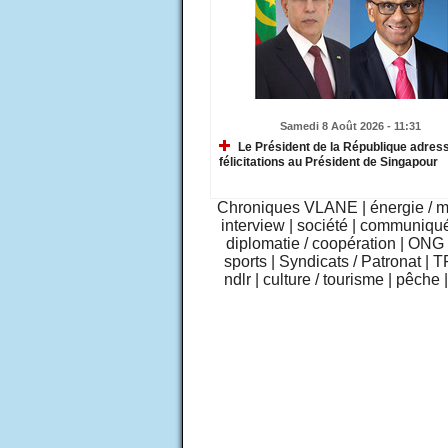
Samedi 8 Août 2026 - 11:31
Le Président de la République adres
félicitations au Président de Singapour
Chroniques VLANE
|
énergie / 
interview
|
société
|
communiqu
diplomatie / coopération
|
ONG /
sports
|
Syndicats / Patronat
|
T
ndlr
|
culture / tourisme
|
pêche