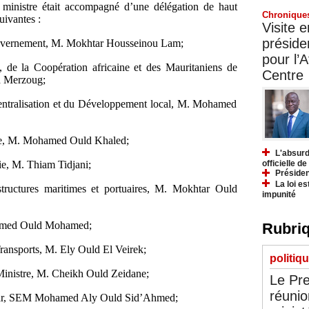
ministre était accompagné d’une délégation de haut
Chronique
uivantes :
Visite 
préside
 gouvernement, M. Mokhtar Housseinou Lam;
pour l’A
s, de la Coopération africaine et des Mauritaniens de
Centre
d Merzoug;
Décentralisation et du Développement local, M. Mohamed
role, M. Mohamed Ould Khaled;
L'absurd
rie, M. Thiam Tidjani;
officielle d
Présiden
La loi es
structures maritimes et portuaires, M. Mokhtar Ould
impunité
’Ahmed Ould Mohamed;
Rubriq
Transports, M. Ely Ould El Veirek;
politiq
 Ministre, M. Cheikh Ould Zeidane;
Le Pre
réunio
akar, SEM Mohamed Aly Ould Sid’Ahmed;