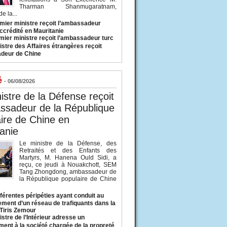
Tharman Shanmugaratnam,
e la...
mier ministre reçoit l’ambassadeur
ccrédité en Mauritanie
mier ministre reçoit l’ambassadeur turc
istre des Affaires étrangères reçoit
deur de Chine
é
- 06/08/2026
istre de la Défense reçoit
ssadeur de la République
ire de Chine en
anie
Le ministre de la Défense, des
Retraités et des Enfants des
Martyrs, M. Hanena Ould Sidi, a
reçu, ce jeudi à Nouakchott, SEM
Tang Zhongdong, ambassadeur de
la République populaire de Chine
fférentes péripéties ayant conduit au
ment d’un réseau de trafiquants dans la
 Tiris Zemour
istre de l’Intérieur adresse un
ment à la société chargée de la propreté