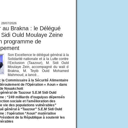
ur
-
28/07/2026
 au Brakna : le Délégué
 Sidi Ould Moulaye Zeine
un programme de
ppement
Son Excellence le délégué général à la
Solidarité nationale et à la Lutte contre
l’Exclusion (Taazour), M. Sidi Ould
Moulaye Zein, accompagné du wali d
Brakna, M. Teyib Ould Mohamed
Mahmoud, a lancé...
: la Commissaire à la Sécurité Alimentaire
 déroulement de l’Opération « Aoun » dans
 de Nouakchott
général de Taazour S.E.M Sidi Ould
ne : “249 milliards d’ouguiyas dépensés
ection sociale et l’amélioration des
de vie des populations vulnérables”
ué général à “Taazour” S.E.M Sidi Ould
ne : l’opération “Aoun” matérialise
 Président de la République à soutenir les
lnérables