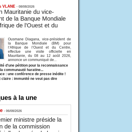
s VLANE
-
08/08/2026
en Mauritanie du vice-
nt de la Banque Mondiale
frique de l’Ouest et du
Ousmane Diagana, vice-président de
la Banque Mondiale (BM) pour
l’Afrique de l’Ouest et du Centre,
effectue une visite officielle en
Mauritanie, du 08 au 12 août 2026,
annonce un communiqué de...
ité d'une pétition pour la reconnaissance
e la communauté haratine...
ce : une conférence de presse inédite !
t claire : immunité ne veut pas dire
ues à la une
ue
- 06/08/2026
mier ministre préside la
n de la commission