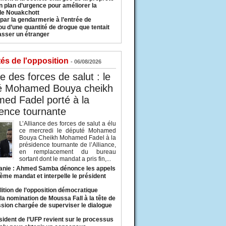
n plan d’urgence pour améliorer la
 de Nouakchott
 par la gendarmerie à l’entrée de
u d’une quantité de drogue que tentait
asser un étranger
tés de l'opposition
- 06/08/2026
ce des forces de salut : le
é Mohamed Bouya cheikh
ed Fadel porté à la
ence tournante
L’Alliance des forces de salut a élu
ce mercredi le député Mohamed
Bouya Cheikh Mohamed Fadel à la
présidence tournante de l’Alliance,
en remplacement du bureau
sortant dont le mandat a pris fin,...
anie : Ahmed Samba dénonce les appels
ième mandat et interpelle le président
lition de l’opposition démocratique
a nomination de Moussa Fall à la tête de
sion chargée de superviser le dialogue
sident de l’UFP revient sur le processus