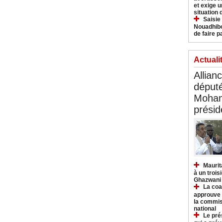
et exige u
situation
Saisie
Nouadhibo
de faire p
Actuali
Allian
déput
Moham
présid
Maurit
à un trois
Ghazwani
La coa
approuve l
la commis
national
Le pré