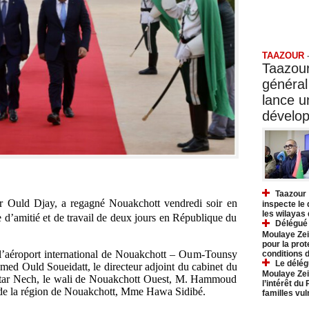
Taazo
TAAZOUR
Taazour
général
lance 
dévelo
Taazour 
r Ould Djay, a regagné Nouakchott vendredi soir en
inspecte le
les wilayas
 d’amitié et de travail de deux jours en République du
Délégué 
Moulaye Zei
pour la prot
à l’aéroport international de Nouakchott – Oum-Tounsy
conditions 
Le délég
amed Ould Soueidatt, le directeur adjoint du cabinet du
Moulaye Zei
tar Nech, le wali de Nouakchott Ouest, M. Hammoud
l’intérêt du
 de la région de Nouakchott, Mme Hawa Sidibé.
familles vu