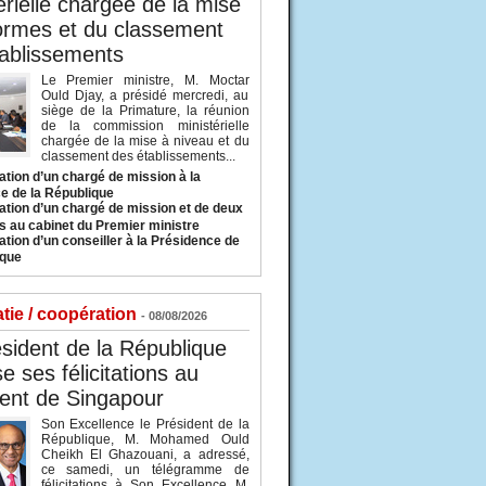
érielle chargée de la mise
ormes et du classement
ablissements
Le Premier ministre, M. Moctar
Ould Djay, a présidé mercredi, au
siège de la Primature, la réunion
de la commission ministérielle
chargée de la mise à niveau et du
classement des établissements...
tion d’un chargé de mission à la
e de la République
tion d’un chargé de mission et de deux
s au cabinet du Premier ministre
tion d’un conseiller à la Présidence de
ique
tie / coopération
- 08/08/2026
sident de la République
e ses félicitations au
ent de Singapour
Son Excellence le Président de la
République, M. Mohamed Ould
Cheikh El Ghazouani, a adressé,
ce samedi, un télégramme de
félicitations à Son Excellence M.