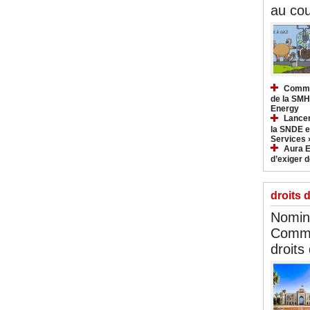
au cou
Commun
de la SMH
Energy
Lancem
la SNDE et
Services 
Aura E
d’exiger d
droits 
Nomina
Commi
droits