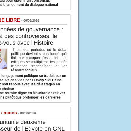
valu pour obtenir un consensus
t le lancement du dialogue national
NE LIBRE
- 06/08/2026
années de gouvernance :
à des controverses, le
-vous avec l'Histoire
Il est des périodes où le débat
politique devient si passionné qu'il
finit par masquer l'essentiel. Les
critiques se multiplient, les procès
d'intention s'enchaînent et les
réseaux sociaux...
l’engagement politique se traduit par un
sauve des vies par El Wely Sidi Heiba
hott renoue avec les délestages en
e chaleur
ne retraite digne en Mauritanie : relever
ns plutôt que prolonger les carrières
 / mines
- 08/08/2026
uritanie deuxième
sseur de l’Egypte en GNL