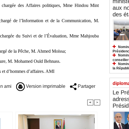
minist
re chargée des Affaires politiques, Mme Hindou Mint
aux n
des ét
 chargé de l’Information et de la Communication, M.
e chargée du Suivi et de l’Évaluation, Mme Mahjouba
Nomina
chargé de la Pêche, M. Ahmed Moïssa;
Présidenc
Nomina
conseiller
mature, M. Mohamed Ould Behnass.
Nomina
la Républ
s et d’hommes d’affaires. AMI
diploma
n ami
Version imprimable
Partager
Le Pré
adress
<
>
Présid