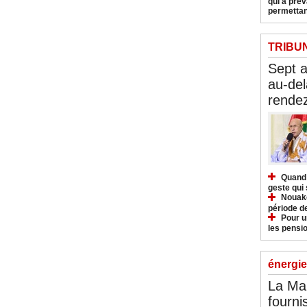
qui a pré
permettan
TRIBU
Sept 
au-del
rendez
Quand 
geste qui 
Nouakc
période d
Pour u
les pensio
énergie
La Ma
fourni