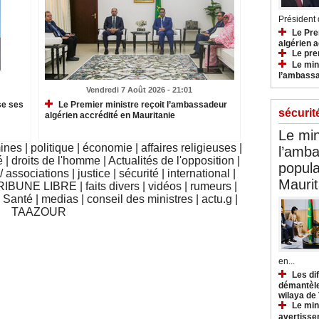
Président d
Le Pre
algérien a
Le pre
Le min
l’ambassa
Vendredi 7 Août 2026 - 21:01
se ses
Le Premier ministre reçoit l’ambassadeur
sécurit
algérien accrédité en Mauritanie
Le min
mines
|
politique
|
économie
|
affaires religieuses
|
l’amba
é
|
droits de l'homme
|
Actualités de l'opposition
|
popula
 associations
|
justice
|
sécurité
|
international
|
Maurit
RIBUNE LIBRE
|
faits divers
|
vidéos
|
rumeurs
|
|
Santé
|
medias
|
conseil des ministres
|
actu.g
|
TAAZOUR
en...
Les di
démantèle
wilaya de
Le min
avertisse