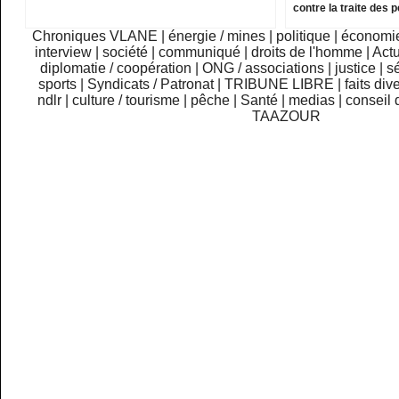
contre la traite des
Chroniques VLANE
|
énergie / mines
|
politique
|
économi
interview
|
société
|
communiqué
|
droits de l'homme
|
Actu
diplomatie / coopération
|
ONG / associations
|
justice
|
sé
sports
|
Syndicats / Patronat
|
TRIBUNE LIBRE
|
faits div
ndlr
|
culture / tourisme
|
pêche
|
Santé
|
medias
|
conseil 
TAAZOUR