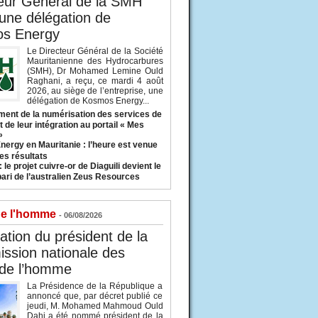
eur Général de la SMH
 une délégation de
s Energy
Le Directeur Général de la Société
Mauritanienne des Hydrocarbures
(SMH), Dr Mohamed Lemine Ould
Raghani, a reçu, ce mardi 4 août
2026, au siège de l’entreprise, une
délégation de Kosmos Energy...
ent de la numérisation des services de
 de leur intégration au portail « Mes
»
nergy en Mauritanie : l’heure est venue
es résultats
 le projet cuivre-or de Diaguili devient le
pari de l’australien Zeus Resources
de l'homme
- 06/08/2026
tion du président de la
ssion nationale des
 de l’homme
La Présidence de la République a
annoncé que, par décret publié ce
jeudi, M. Mohamed Mahmoud Ould
Dahi a été nommé président de la