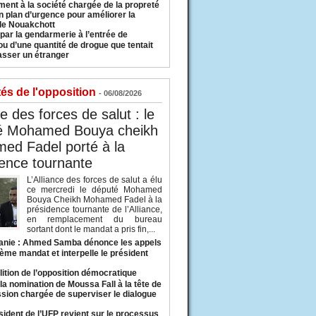
ment à la société chargée de la propreté
n plan d’urgence pour améliorer la
 de Nouakchott
 par la gendarmerie à l’entrée de
u d’une quantité de drogue que tentait
asser un étranger
tés de l'opposition
- 06/08/2026
ce des forces de salut : le
é Mohamed Bouya cheikh
ed Fadel porté à la
ence tournante
L’Alliance des forces de salut a élu
ce mercredi le député Mohamed
Bouya Cheikh Mohamed Fadel à la
présidence tournante de l’Alliance,
en remplacement du bureau
sortant dont le mandat a pris fin,...
anie : Ahmed Samba dénonce les appels
ième mandat et interpelle le président
lition de l’opposition démocratique
a nomination de Moussa Fall à la tête de
sion chargée de superviser le dialogue
sident de l’UFP revient sur le processus