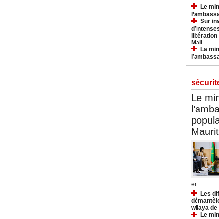
Le min
l’ambassa
Sur in
d’intense
libération
Mali
La min
l’ambass
sécurit
Le min
l’amba
popula
Maurit
en...
Les di
démantèle
wilaya de
Le min