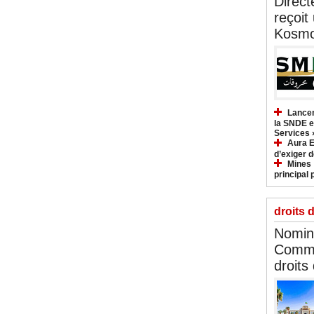
Direct
reçoit
Kosmo
Lancem
la SNDE et
Services 
Aura E
d’exiger d
Mines :
principal 
droits 
Nomina
Commi
droits