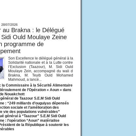
ur
-
28/07/2026
 au Brakna : le Délégué
 Sidi Ould Moulaye Zeine
un programme de
ppement
Son Excellence le délégué général à la
Solidarité nationale et à la Lutte contre
l’Exclusion (Taazour), M. Sidi Ould
Moulaye Zein, accompagné du wali d
Brakna, M. Teyib Ould Mohamed
Mahmoud, a lancé...
: la Commissaire à la Sécurité Alimentaire
 déroulement de l’Opération « Aoun » dans
 de Nouakchott
général de Taazour S.E.M Sidi Ould
ne : “249 milliards d’ouguiyas dépensés
ection sociale et l’amélioration des
de vie des populations vulnérables”
ué général à “Taazour” S.E.M Sidi Ould
ne : l’opération “Aoun” matérialise
 Président de la République à soutenir les
lnérables