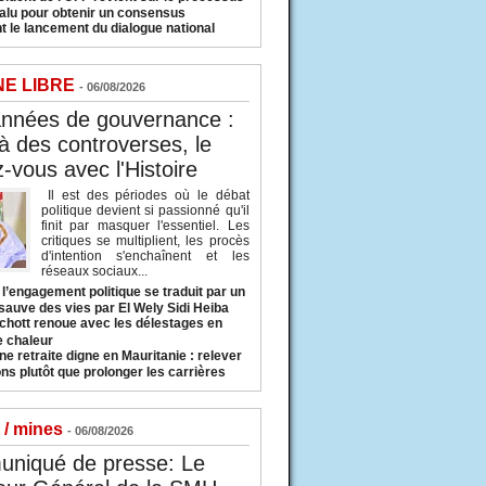
valu pour obtenir un consensus
t le lancement du dialogue national
NE LIBRE
- 06/08/2026
années de gouvernance :
à des controverses, le
-vous avec l'Histoire
Il est des périodes où le débat
politique devient si passionné qu'il
finit par masquer l'essentiel. Les
critiques se multiplient, les procès
d'intention s'enchaînent et les
réseaux sociaux...
l’engagement politique se traduit par un
sauve des vies par El Wely Sidi Heiba
hott renoue avec les délestages en
e chaleur
ne retraite digne en Mauritanie : relever
ns plutôt que prolonger les carrières
 / mines
- 06/08/2026
niqué de presse: Le