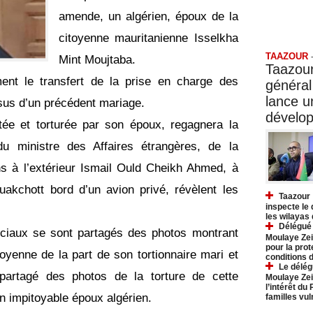
amende, un algérien, époux de la
Taazo
citoyenne mauritanienne Isselkha
TAAZOUR
Mint Moujtaba.
Taazour
nt le transfert de la prise en charge des
général
lance 
ssus d’un précédent mariage.
dévelo
itée et torturée par son époux, regagnera la
u ministre des Affaires étrangères, de la
ns à l’extérieur Ismail Ould Cheikh Ahmed, à
uakchott bord d’un avion privé, révèlent les
Taazour 
inspecte le
les wilayas
Délégué 
ciaux se sont partagés des photos montrant
Moulaye Zei
pour la prot
oyenne de la part de son tortionnaire mari et
conditions 
Le délég
partagé des photos de la torture de cette
Moulaye Zei
l’intérêt du
n impitoyable époux algérien.
familles vu