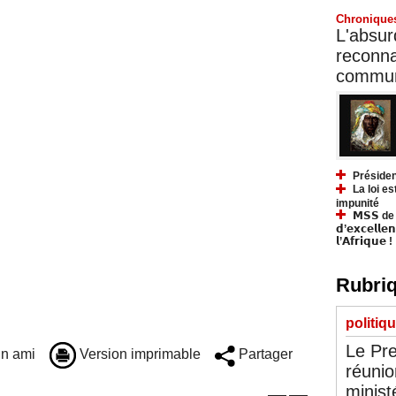
Chronique
L'absurd
reconnai
communa
Présiden
La loi es
impunité
𝗠𝗦𝗦 de Y
𝗱’𝗲𝘅𝗰𝗲𝗹𝗹𝗲
𝗹’𝗔𝗳𝗿𝗶𝗾𝘂𝗲 !
Rubriq
politiq
Le Pre
n ami
Version imprimable
Partager
réunio
minist