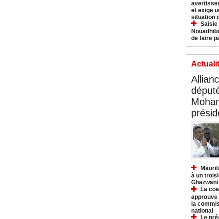
avertisse
et exige u
situation
Saisie
Nouadhibo
de faire p
Actuali
Allian
déput
Moham
présid
Maurit
à un trois
Ghazwani
La coa
approuve l
la commis
national
Le pré