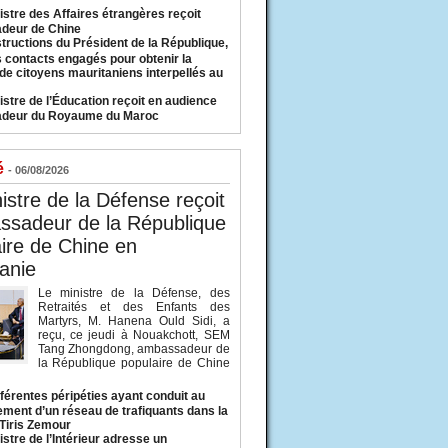
istre des Affaires étrangères reçoit
deur de Chine
structions du Président de la République,
s contacts engagés pour obtenir la
 de citoyens mauritaniens interpellés au
istre de l’Éducation reçoit en audience
adeur du Royaume du Maroc
é
- 06/08/2026
istre de la Défense reçoit
ssadeur de la République
ire de Chine en
anie
Le ministre de la Défense, des
Retraités et des Enfants des
Martyrs, M. Hanena Ould Sidi, a
reçu, ce jeudi à Nouakchott, SEM
Tang Zhongdong, ambassadeur de
la République populaire de Chine
fférentes péripéties ayant conduit au
ment d’un réseau de trafiquants dans la
 Tiris Zemour
istre de l’Intérieur adresse un