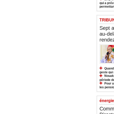
qui a pré
permettan
TRIBU
Sept 
au-del
rendez
Quand 
geste qui 
Nouakc
période d
Pour u
les pensio
énergie
Commu