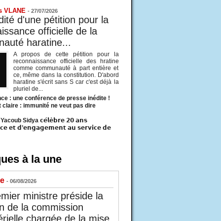
s VLANE
-
27/07/2026
ité d'une pétition pour la
ssance officielle de la
uté haratine...
A propos de cette pétition pour la
reconnaissance officielle des hratine
comme communauté à part entière et
ce, même dans la constitution. D'abord
haratine s'écrit sans S car c'est déjà la
pluriel de...
ce : une conférence de presse inédite !
t claire : immunité ne veut pas dire
acoub Sidya 𝗰𝗲́𝗹𝗲̀𝗯𝗿𝗲 𝟮𝟬 𝗮𝗻𝘀
𝗰𝗲 𝗲𝘁 𝗱’𝗲𝗻𝗴𝗮𝗴𝗲𝗺𝗲𝗻𝘁 𝗮𝘂 𝘀𝗲𝗿𝘃𝗶𝗰𝗲 𝗱𝗲
ues à la une
ue
- 06/08/2026
mier ministre préside la
n de la commission
érielle chargée de la mise