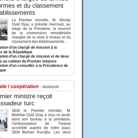
ormes et du classement
ablissements
Le Premier ministre, M. Moctar
Ould Djay, a présidé mercredi, au
siège de la Primature, la réunion
de la commission ministérielle
chargée de la mise à niveau et du
classement des établissements...
tion d’un chargé de mission à la
e de la République
tion d’un chargé de mission et de deux
s au cabinet du Premier ministre
tion d’un conseiller à la Présidence de
ique
tie / coopération
- 06/08/2026
mier ministre reçoit
ssadeur turc
SEM le Premier ministre, M.
Mokhtar Ould Diay, a reçu ce jeudi,
dans son bureau à la primature,
l’ambassadeur de Turquie
accrédité auprès de notre pays,
SEM Burhan Kuroğlu. Les deux
..