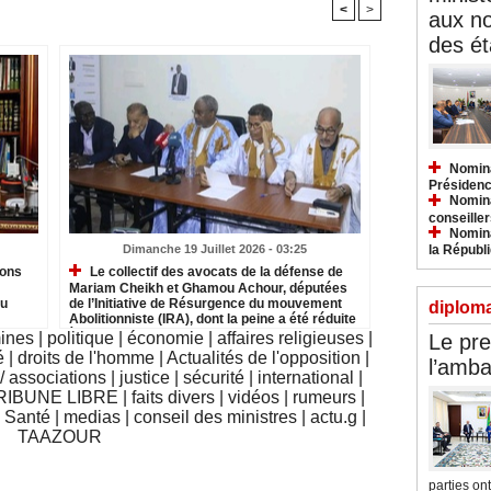
<
>
aux n
des ét
Nomina
Présidenc
Nomina
conseiller
Nomina
la Républ
Dimanche 19 Juillet 2026 - 03:25
ions
Le collectif des avocats de la défense de
Mariam Cheikh et Ghamou Achour, députées
du
de l’Initiative de Résurgence du mouvement
diploma
Abolitionniste (IRA), dont la peine a été réduite
à deux ans de prison en appel, assortie de la
mines
|
politique
|
économie
|
affaires religieuses
|
Le pre
perte des droits civiques su
é
|
droits de l'homme
|
Actualités de l'opposition
|
l’amba
 associations
|
justice
|
sécurité
|
international
|
RIBUNE LIBRE
|
faits divers
|
vidéos
|
rumeurs
|
|
Santé
|
medias
|
conseil des ministres
|
actu.g
|
TAAZOUR
parties ont.