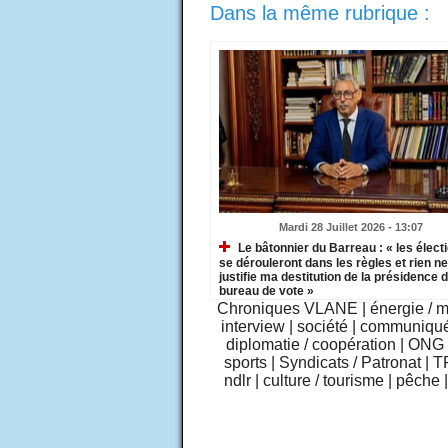
Dans la même rubrique :
Mardi 28 Juillet 2026 - 13:07
Le bâtonnier du Barreau : « les élect
se dérouleront dans les règles et rien ne
justifie ma destitution de la présidence 
bureau de vote »
Chroniques VLANE
|
énergie / 
interview
|
société
|
communiqu
diplomatie / coopération
|
ONG /
sports
|
Syndicats / Patronat
|
T
ndlr
|
culture / tourisme
|
pêche