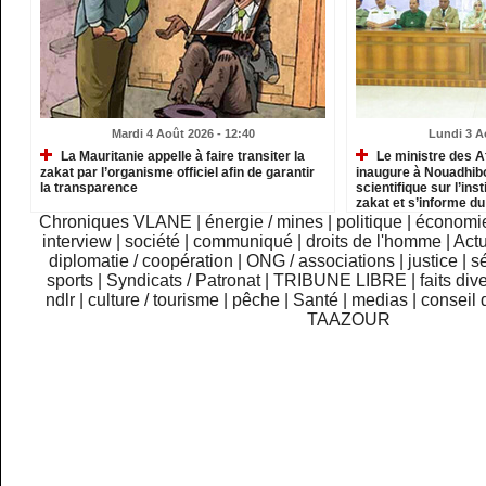
Mardi 4 Août 2026 - 12:40
Lundi 3 A
La Mauritanie appelle à faire transiter la
Le ministre des A
zakat par l’organisme officiel afin de garantir
inaugure à Nouadhib
la transparence
scientifique sur l’inst
zakat et s’informe d
institutions relevant
Chroniques VLANE
|
énergie / mines
|
politique
|
économi
interview
|
société
|
communiqué
|
droits de l'homme
|
Actu
diplomatie / coopération
|
ONG / associations
|
justice
|
sé
sports
|
Syndicats / Patronat
|
TRIBUNE LIBRE
|
faits div
ndlr
|
culture / tourisme
|
pêche
|
Santé
|
medias
|
conseil 
TAAZOUR