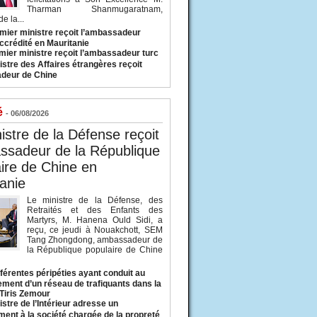
Tharman Shanmugaratnam,
e la...
mier ministre reçoit l’ambassadeur
ccrédité en Mauritanie
mier ministre reçoit l’ambassadeur turc
istre des Affaires étrangères reçoit
deur de Chine
é
- 06/08/2026
istre de la Défense reçoit
ssadeur de la République
ire de Chine en
anie
Le ministre de la Défense, des
Retraités et des Enfants des
Martyrs, M. Hanena Ould Sidi, a
reçu, ce jeudi à Nouakchott, SEM
Tang Zhongdong, ambassadeur de
la République populaire de Chine
fférentes péripéties ayant conduit au
ment d’un réseau de trafiquants dans la
 Tiris Zemour
istre de l’Intérieur adresse un
ment à la société chargée de la propreté