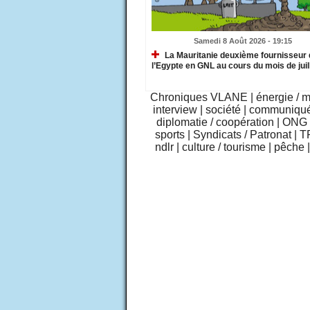
Samedi 8 Août 2026 - 19:15
La Mauritanie deuxième fournisseur 
l’Egypte en GNL au cours du mois de juil
Chroniques VLANE
|
énergie / 
interview
|
société
|
communiqu
diplomatie / coopération
|
ONG /
sports
|
Syndicats / Patronat
|
T
ndlr
|
culture / tourisme
|
pêche