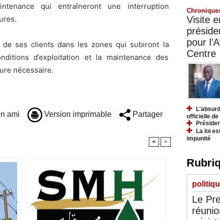
ntenance qui entraîneront une interruption
Chronique
ures.
Visite 
préside
pour l’A
 de ses clients dans les zones qui subiront la
Centre
nditions d’exploitation et la maintenance des
pure nécessaire.
L'absurd
n ami
Version imprimable
Partager
officielle d
Présiden
La loi es
impunité
<
>
Rubriq
politiq
Le Pre
réunio