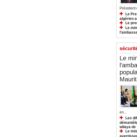
Président d
Le Pre
algérien a
Le pre
Le min
l’ambassa
sécurit
Le min
l’amba
popula
Maurit
en...
Les di
démantèle
wilaya de
Le min
avertisse