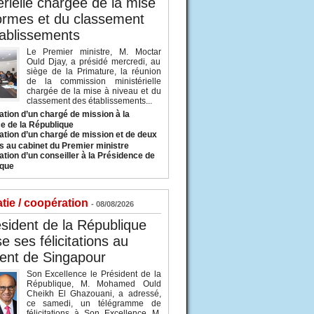
érielle chargée de la mise
ormes et du classement
ablissements
Le Premier ministre, M. Moctar
Ould Djay, a présidé mercredi, au
siège de la Primature, la réunion
de la commission ministérielle
chargée de la mise à niveau et du
classement des établissements...
tion d’un chargé de mission à la
e de la République
tion d’un chargé de mission et de deux
s au cabinet du Premier ministre
tion d’un conseiller à la Présidence de
ique
tie / coopération
- 08/08/2026
sident de la République
e ses félicitations au
ent de Singapour
Son Excellence le Président de la
République, M. Mohamed Ould
Cheikh El Ghazouani, a adressé,
ce samedi, un télégramme de
félicitations à Son Excellence M.