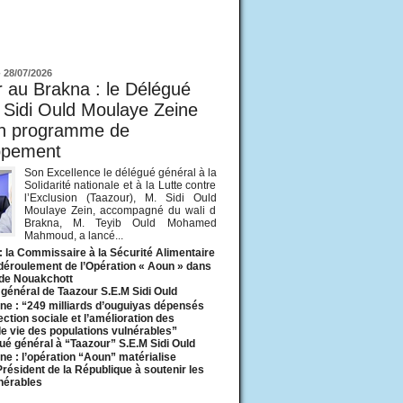
ur
-
28/07/2026
 au Brakna : le Délégué
 Sidi Ould Moulaye Zeine
un programme de
ppement
Son Excellence le délégué général à la
Solidarité nationale et à la Lutte contre
l’Exclusion (Taazour), M. Sidi Ould
Moulaye Zein, accompagné du wali d
Brakna, M. Teyib Ould Mohamed
Mahmoud, a lancé...
: la Commissaire à la Sécurité Alimentaire
 déroulement de l’Opération « Aoun » dans
 de Nouakchott
général de Taazour S.E.M Sidi Ould
ne : “249 milliards d’ouguiyas dépensés
ection sociale et l’amélioration des
de vie des populations vulnérables”
ué général à “Taazour” S.E.M Sidi Ould
ne : l’opération “Aoun” matérialise
 Président de la République à soutenir les
lnérables