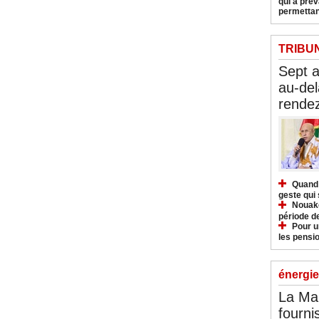
qui a pré
permettan
TRIBU
Sept 
au-del
rendez
Quand 
geste qui 
Nouakc
période d
Pour u
les pensio
énergie
La Ma
fourni