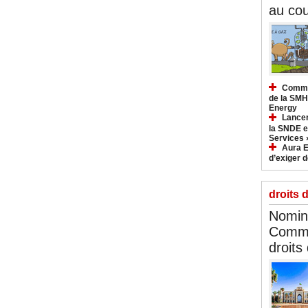
au cou
Commun
de la SMH
Energy
Lancem
la SNDE et
Services 
Aura E
d’exiger d
droits 
Nomina
Commi
droits