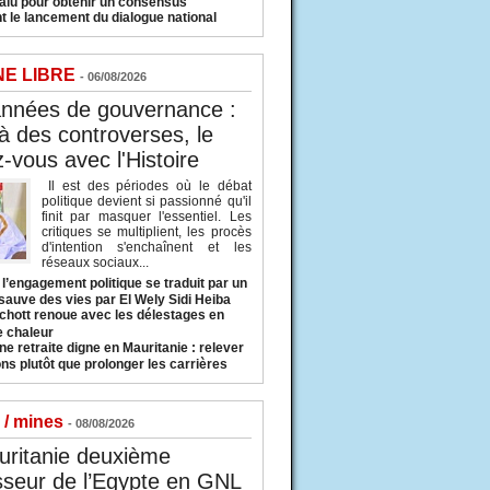
valu pour obtenir un consensus
t le lancement du dialogue national
NE LIBRE
- 06/08/2026
années de gouvernance :
à des controverses, le
-vous avec l'Histoire
Il est des périodes où le débat
politique devient si passionné qu'il
finit par masquer l'essentiel. Les
critiques se multiplient, les procès
d'intention s'enchaînent et les
réseaux sociaux...
l’engagement politique se traduit par un
sauve des vies par El Wely Sidi Heiba
hott renoue avec les délestages en
e chaleur
ne retraite digne en Mauritanie : relever
ns plutôt que prolonger les carrières
 / mines
- 08/08/2026
uritanie deuxième
sseur de l’Egypte en GNL