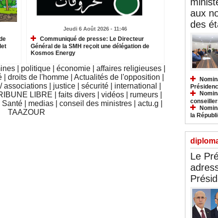
minist
aux n
des ét
Jeudi 6 Août 2026 - 11:46
de
Communiqué de presse: Le Directeur
let
Général de la SMH reçoit une délégation de
Kosmos Energy
mines
|
politique
|
économie
|
affaires religieuses
|
é
|
droits de l'homme
|
Actualités de l'opposition
|
Nomina
 associations
|
justice
|
sécurité
|
international
|
Présidenc
Nomina
RIBUNE LIBRE
|
faits divers
|
vidéos
|
rumeurs
|
conseiller
|
Santé
|
medias
|
conseil des ministres
|
actu.g
|
Nomina
TAAZOUR
la Républ
diploma
Le Pré
adress
Présid