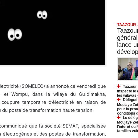
Taazo
TAAZOUR
Taazour
général
lance 
dévelo
électricité (SOMELEC) a annoncé ce vendredi que
Taazour 
inspecte le
ye et Wompu, dans la wilaya du Guidimakha,
les wilayas
Délégué 
coupure temporaire d’électricité en raison de
Moulaye Zei
pour la prot
 du poste de transformation haute tension.
conditions 
Le délég
Moulaye Zei
 communiqué que la société SEMAF, spécialisée
l’intérêt du
familles vu
 électrogènes et des postes de transformation,