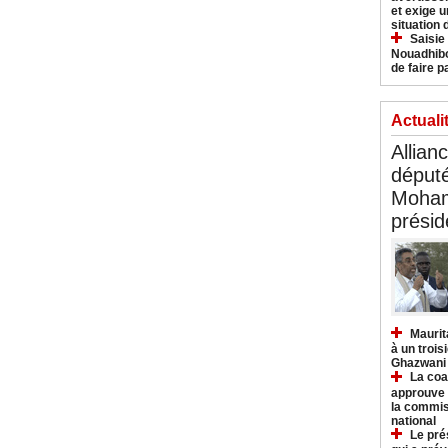
et exige u
situation
Saisie
Nouadhibo
de faire p
Actuali
Allian
déput
Moham
présid
Maurit
à un trois
Ghazwani
La coa
approuve l
la commis
national
Le pré