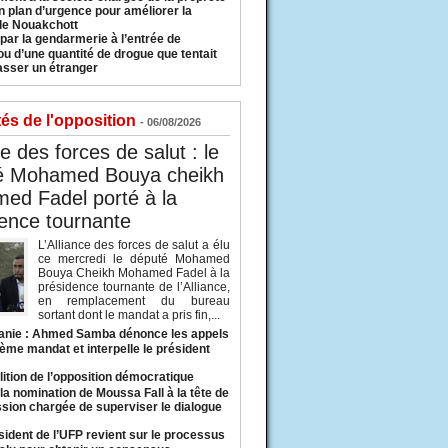
n plan d’urgence pour améliorer la
 de Nouakchott
 par la gendarmerie à l’entrée de
u d’une quantité de drogue que tentait
asser un étranger
tés de l'opposition
- 06/08/2026
ce des forces de salut : le
é Mohamed Bouya cheikh
ed Fadel porté à la
ence tournante
L’Alliance des forces de salut a élu
ce mercredi le député Mohamed
Bouya Cheikh Mohamed Fadel à la
présidence tournante de l’Alliance,
en remplacement du bureau
sortant dont le mandat a pris fin,...
anie : Ahmed Samba dénonce les appels
ième mandat et interpelle le président
lition de l’opposition démocratique
a nomination de Moussa Fall à la tête de
sion chargée de superviser le dialogue
sident de l’UFP revient sur le processus