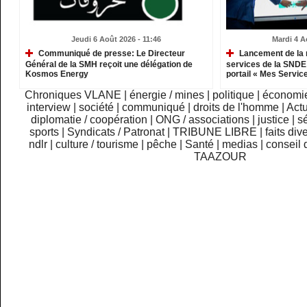
Jeudi 6 Août 2026 - 11:46
Mardi 4 A
Communiqué de presse: Le Directeur
Lancement de la 
Général de la SMH reçoit une délégation de
services de la SNDE 
Kosmos Energy
portail « Mes Servic
Chroniques VLANE
|
énergie / mines
|
politique
|
économi
interview
|
société
|
communiqué
|
droits de l'homme
|
Actu
diplomatie / coopération
|
ONG / associations
|
justice
|
sé
sports
|
Syndicats / Patronat
|
TRIBUNE LIBRE
|
faits div
ndlr
|
culture / tourisme
|
pêche
|
Santé
|
medias
|
conseil 
TAAZOUR