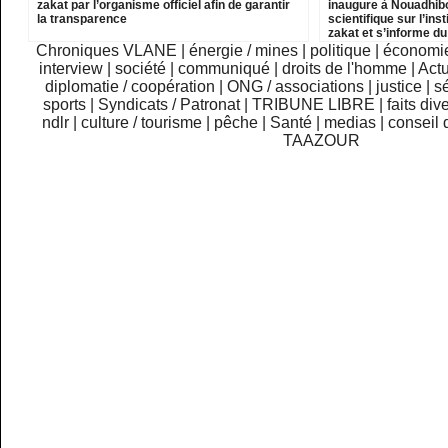
zakat par l’organisme officiel afin de garantir
inaugure à Nouadhib
la transparence
scientifique sur l’inst
zakat et s’informe d
institutions relevant
Chroniques VLANE
|
énergie / mines
|
politique
|
économi
interview
|
société
|
communiqué
|
droits de l'homme
|
Actu
diplomatie / coopération
|
ONG / associations
|
justice
|
sé
sports
|
Syndicats / Patronat
|
TRIBUNE LIBRE
|
faits div
ndlr
|
culture / tourisme
|
pêche
|
Santé
|
medias
|
conseil 
TAAZOUR