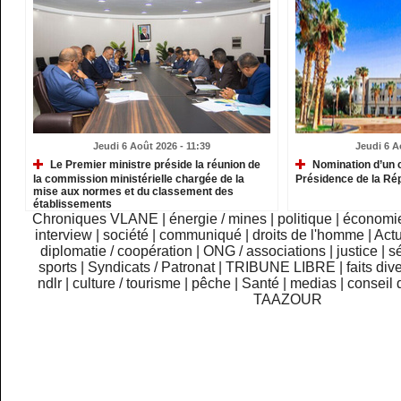
Jeudi 6 Août 2026 - 11:39
Jeudi 6 A
Le Premier ministre préside la réunion de
Nomination d’un c
la commission ministérielle chargée de la
Présidence de la Ré
mise aux normes et du classement des
établissements
Chroniques VLANE
|
énergie / mines
|
politique
|
économi
interview
|
société
|
communiqué
|
droits de l'homme
|
Actu
diplomatie / coopération
|
ONG / associations
|
justice
|
sé
sports
|
Syndicats / Patronat
|
TRIBUNE LIBRE
|
faits div
ndlr
|
culture / tourisme
|
pêche
|
Santé
|
medias
|
conseil 
TAAZOUR