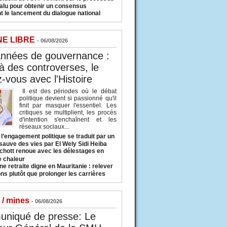
valu pour obtenir un consensus
t le lancement du dialogue national
NE LIBRE
- 06/08/2026
années de gouvernance :
à des controverses, le
-vous avec l'Histoire
Il est des périodes où le débat
politique devient si passionné qu'il
finit par masquer l'essentiel. Les
critiques se multiplient, les procès
d'intention s'enchaînent et les
réseaux sociaux...
l’engagement politique se traduit par un
sauve des vies par El Wely Sidi Heiba
hott renoue avec les délestages en
e chaleur
ne retraite digne en Mauritanie : relever
ns plutôt que prolonger les carrières
 / mines
- 06/08/2026
niqué de presse: Le