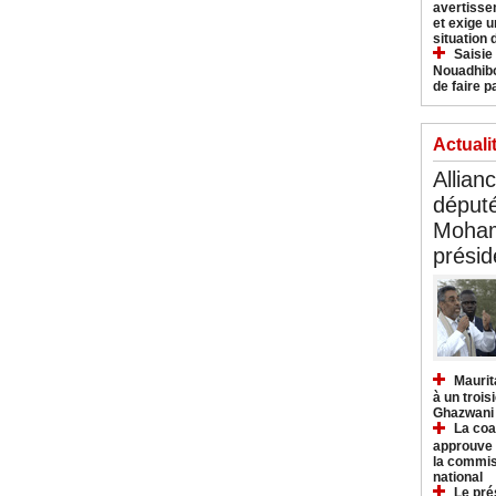
avertisse
et exige u
situation
Saisie
Nouadhibo
de faire p
Actuali
Allian
déput
Moham
présid
Maurit
à un trois
Ghazwani
La coa
approuve l
la commis
national
Le pré