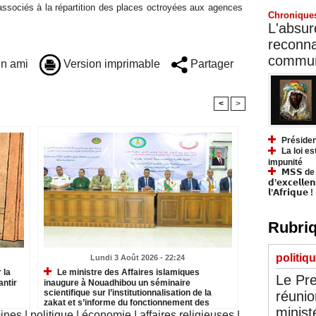
 associés à la répartition des places octroyées aux agences
Chronique
L'absurd
reconnai
communa
n ami
Version imprimable
Partager
<
>
Présiden
La loi es
impunité
𝗠𝗦𝗦 de Y
𝗱’𝗲𝘅𝗰𝗲𝗹𝗹𝗲
𝗹’𝗔𝗳𝗿𝗶𝗾𝘂𝗲 !
Rubriq
politiq
Lundi 3 Août 2026 - 22:24
 la
Le ministre des Affaires islamiques
Le Pre
antir
inaugure à Nouadhibou un séminaire
scientifique sur l’institutionnalisation de la
réunio
zakat et s’informe du fonctionnement des
minist
institutions relevant du secteur
mines
|
politique
|
économie
|
affaires religieuses
|