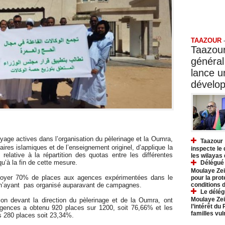
Taazo
TAAZOUR
Taazour
général
lance 
dévelo
age actives dans l’organisation du pèlerinage et la Oumra,
Taazour 
ires islamiques et de l’enseignement originel, d’applique la
inspecte le
relative à la répartition des quotas entre les différentes
les wilayas
qu’à la fin de cette mesure.
Délégué 
Moulaye Zei
troyer 70% de places aux agences expérimentées dans le
pour la prot
conditions 
n’ayant pas organisé auparavant de campagnes.
Le délég
Moulaye Zei
tion devant la direction du pèlerinage et de la Oumra, ont
l’intérêt du
agences a obtenu 920 places sur 1200, soit 76,66% et les
familles vu
es 280 places soit 23,34%.