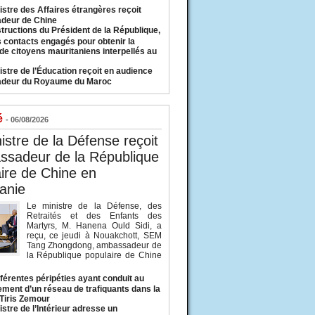
istre des Affaires étrangères reçoit
deur de Chine
structions du Président de la République,
s contacts engagés pour obtenir la
 de citoyens mauritaniens interpellés au
istre de l’Éducation reçoit en audience
adeur du Royaume du Maroc
é
- 06/08/2026
istre de la Défense reçoit
ssadeur de la République
ire de Chine en
anie
Le ministre de la Défense, des
Retraités et des Enfants des
Martyrs, M. Hanena Ould Sidi, a
reçu, ce jeudi à Nouakchott, SEM
Tang Zhongdong, ambassadeur de
la République populaire de Chine
fférentes péripéties ayant conduit au
ment d’un réseau de trafiquants dans la
 Tiris Zemour
istre de l’Intérieur adresse un