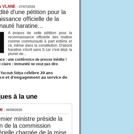
s VLANE
-
27/07/2026
ité d'une pétition pour la
ssance officielle de la
uté haratine...
A propos de cette pétition pour la
reconnaissance officielle des hratine
comme communauté à part entière et
ce, même dans la constitution. D'abord
haratine s'écrit sans S car c'est déjà la
pluriel de...
ce : une conférence de presse inédite !
t claire : immunité ne veut pas dire
acoub Sidya 𝗰𝗲́𝗹𝗲̀𝗯𝗿𝗲 𝟮𝟬 𝗮𝗻𝘀
𝗰𝗲 𝗲𝘁 𝗱’𝗲𝗻𝗴𝗮𝗴𝗲𝗺𝗲𝗻𝘁 𝗮𝘂 𝘀𝗲𝗿𝘃𝗶𝗰𝗲 𝗱𝗲
ues à la une
ue
- 06/08/2026
mier ministre préside la
n de la commission
érielle chargée de la mise