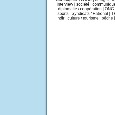
interview
|
société
|
communiqu
diplomatie / coopération
|
ONG /
sports
|
Syndicats / Patronat
|
T
ndlr
|
culture / tourisme
|
pêche