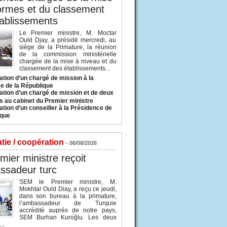
ormes et du classement
ablissements
Le Premier ministre, M. Moctar
Ould Djay, a présidé mercredi, au
siège de la Primature, la réunion
de la commission ministérielle
chargée de la mise à niveau et du
classement des établissements...
tion d’un chargé de mission à la
e de la République
tion d’un chargé de mission et de deux
s au cabinet du Premier ministre
tion d’un conseiller à la Présidence de
ique
tie / coopération
- 06/08/2026
mier ministre reçoit
ssadeur turc
SEM le Premier ministre, M.
Mokhtar Ould Diay, a reçu ce jeudi,
dans son bureau à la primature,
l’ambassadeur de Turquie
accrédité auprès de notre pays,
SEM Burhan Kuroğlu. Les deux
..