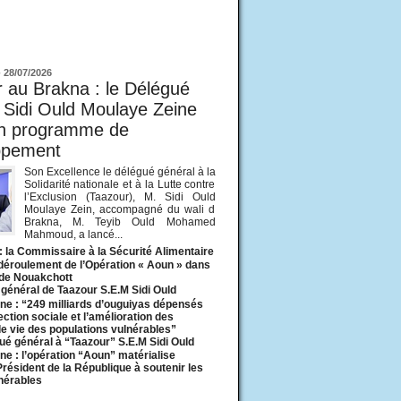
ur
-
28/07/2026
 au Brakna : le Délégué
 Sidi Ould Moulaye Zeine
un programme de
ppement
Son Excellence le délégué général à la
Solidarité nationale et à la Lutte contre
l’Exclusion (Taazour), M. Sidi Ould
Moulaye Zein, accompagné du wali d
Brakna, M. Teyib Ould Mohamed
Mahmoud, a lancé...
: la Commissaire à la Sécurité Alimentaire
 déroulement de l’Opération « Aoun » dans
 de Nouakchott
général de Taazour S.E.M Sidi Ould
ne : “249 milliards d’ouguiyas dépensés
ection sociale et l’amélioration des
de vie des populations vulnérables”
ué général à “Taazour” S.E.M Sidi Ould
ne : l’opération “Aoun” matérialise
 Président de la République à soutenir les
lnérables