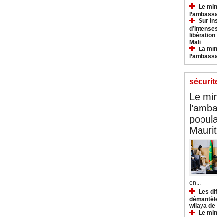
Le min
l’ambassa
Sur in
d’intense
libération
Mali
La min
l’ambass
sécurit
Le min
l’amba
popula
Maurit
en...
Les di
démantèle
wilaya de
Le min