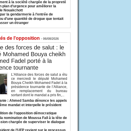
ment à la société chargée de la propreté
n plan d’urgence pour améliorer la
 de Nouakchott
 par la gendarmerie à l’entrée de
u d’une quantité de drogue que tentait
asser un étranger
tés de l'opposition
- 06/08/2026
ce des forces de salut : le
é Mohamed Bouya cheikh
ed Fadel porté à la
ence tournante
L’Alliance des forces de salut a élu
ce mercredi le député Mohamed
Bouya Cheikh Mohamed Fadel à la
présidence tournante de l’Alliance,
en remplacement du bureau
sortant dont le mandat a pris fin,...
anie : Ahmed Samba dénonce les appels
ième mandat et interpelle le président
lition de l’opposition démocratique
a nomination de Moussa Fall à la tête de
sion chargée de superviser le dialogue
sident de l’UFP revient sur le processus