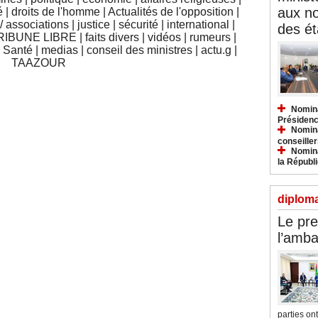
aux n
é
|
droits de l'homme
|
Actualités de l'opposition
|
 associations
|
justice
|
sécurité
|
international
|
des ét
RIBUNE LIBRE
|
faits divers
|
vidéos
|
rumeurs
|
|
Santé
|
medias
|
conseil des ministres
|
actu.g
|
TAAZOUR
Nomina
Présidenc
Nomina
conseiller
Nomina
la Républ
diploma
Le pre
l’amba
parties ont.