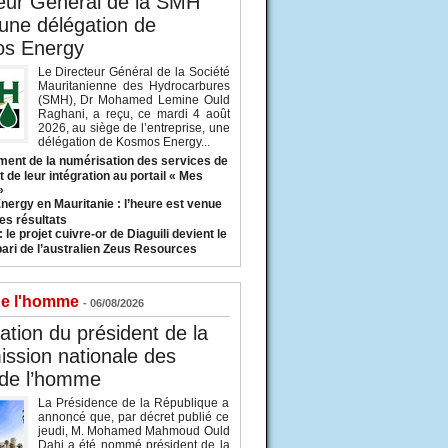
eur Général de la SMH
 une délégation de
s Energy
Le Directeur Général de la Société
Mauritanienne des Hydrocarbures
(SMH), Dr Mohamed Lemine Ould
Raghani, a reçu, ce mardi 4 août
2026, au siège de l’entreprise, une
délégation de Kosmos Energy...
ent de la numérisation des services de
 de leur intégration au portail « Mes
»
nergy en Mauritanie : l’heure est venue
es résultats
 le projet cuivre-or de Diaguili devient le
pari de l’australien Zeus Resources
de l'homme
- 06/08/2026
tion du président de la
ssion nationale des
 de l’homme
La Présidence de la République a
annoncé que, par décret publié ce
jeudi, M. Mohamed Mahmoud Ould
Dahi a été nommé président de la