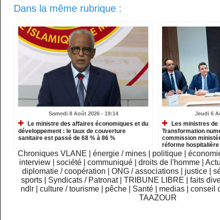
Dans la même rubrique :
Samedi 8 Août 2026 - 19:14
Jeudi 6 A
Le ministre des affaires économiques et du
Les ministres de l
développement : le taux de couverture
Transformation numé
sanitaire est passé de 68 % à 86 %
commission ministéri
réforme hospitalière
Chroniques VLANE
|
énergie / mines
|
politique
|
économi
interview
|
société
|
communiqué
|
droits de l'homme
|
Actu
diplomatie / coopération
|
ONG / associations
|
justice
|
sé
sports
|
Syndicats / Patronat
|
TRIBUNE LIBRE
|
faits div
ndlr
|
culture / tourisme
|
pêche
|
Santé
|
medias
|
conseil 
TAAZOUR