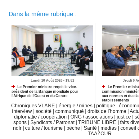
Dans la même rubrique :
Lundi 10 Août 2026 - 19:51
Jeudi 6 A
Le Premier ministre reçoit le vice-
Le Premier ministr
président de la Banque mondiale pour
commission ministéri
l’Afrique de l’Ouest et du Centre
aux normes et du cl
établissements
Chroniques VLANE
|
énergie / mines
|
politique
|
économi
interview
|
société
|
communiqué
|
droits de l'homme
|
Actu
diplomatie / coopération
|
ONG / associations
|
justice
|
sé
sports
|
Syndicats / Patronat
|
TRIBUNE LIBRE
|
faits div
ndlr
|
culture / tourisme
|
pêche
|
Santé
|
medias
|
conseil 
TAAZOUR