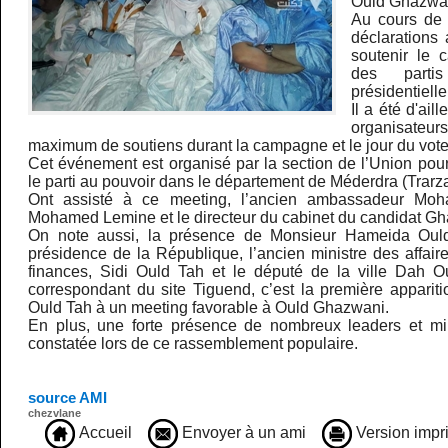
Ould Ghazwa
Au cours de 
déclarations 
soutenir le 
des parti
présidentielle
Il a été d'ail
organisate
maximum de soutiens durant la campagne et le jour du vote
Cet événement est organisé par la section de l’Union pou
le parti au pouvoir dans le département de Méderdra (Trarza
Ont assisté à ce meeting, l’ancien ambassadeur M
Mohamed Lemine et le directeur du cabinet du candidat G
On note aussi, la présence de Monsieur Hameida Ould
présidence de la République, l’ancien ministre des affai
finances, Sidi Ould Tah et le député de la ville Dah O
correspondant du site Tiguend, c’est la première appariti
Ould Tah à un meeting favorable à Ould Ghazwani.
En plus, une forte présence de nombreux leaders et mil
constatée lors de ce rassemblement populaire.
source AMI
chezvlane
Accueil
Envoyer à un ami
Version impr