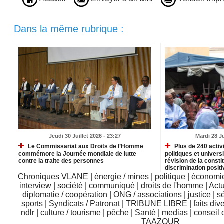
Dans la même rubrique :
Jeudi 30 Juillet 2026 - 23:27
Mardi 28 Ju
Le Commissariat aux Droits de l’Homme
Plus de 240 activ
commémore la Journée mondiale de lutte
politiques et univer
contre la traite des personnes
révision de la consti
discrimination posit
Haratines
Chroniques VLANE
|
énergie / mines
|
politique
|
économi
interview
|
société
|
communiqué
|
droits de l'homme
|
Actu
diplomatie / coopération
|
ONG / associations
|
justice
|
sé
sports
|
Syndicats / Patronat
|
TRIBUNE LIBRE
|
faits div
ndlr
|
culture / tourisme
|
pêche
|
Santé
|
medias
|
conseil 
TAAZOUR