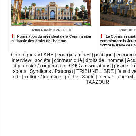
Jeudi 6 Août 2026 - 18:07
Jeudi 30 Ju
Nomination du président de la Commission
Le Commissariat 
nationale des droits de l’homme
commémore la Journé
contre la traite des
Chroniques VLANE
|
énergie / mines
|
politique
|
économi
interview
|
société
|
communiqué
|
droits de l'homme
|
Actu
diplomatie / coopération
|
ONG / associations
|
justice
|
sé
sports
|
Syndicats / Patronat
|
TRIBUNE LIBRE
|
faits div
ndlr
|
culture / tourisme
|
pêche
|
Santé
|
medias
|
conseil 
TAAZOUR