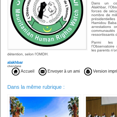
Dans un co
Alakhbar, l’Obs
forces de sécu
nombre de mili
présidentielle
Hamidou Baba 
arrestations 
communautés p
ressortissants d
Parmi les 
l'Observatoire
les parents n'o
détention, selon l'OMDH.
alakhbar
chezvlane
Accueil
Envoyer à un ami
Version impr
Dans la même rubrique :