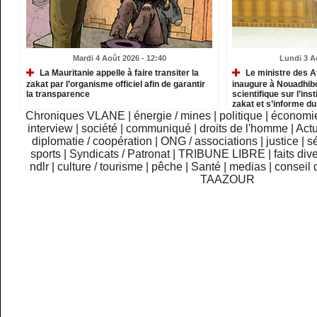
Mardi 4 Août 2026 - 12:40
Lundi 3 A
La Mauritanie appelle à faire transiter la
Le ministre des A
zakat par l’organisme officiel afin de garantir
inaugure à Nouadhib
la transparence
scientifique sur l’inst
zakat et s’informe d
institutions relevant
Chroniques VLANE
|
énergie / mines
|
politique
|
économi
interview
|
société
|
communiqué
|
droits de l'homme
|
Actu
diplomatie / coopération
|
ONG / associations
|
justice
|
sé
sports
|
Syndicats / Patronat
|
TRIBUNE LIBRE
|
faits div
ndlr
|
culture / tourisme
|
pêche
|
Santé
|
medias
|
conseil 
TAAZOUR