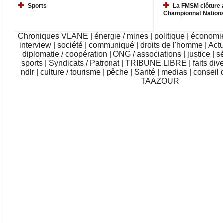
Sports
La FMSM clôture 
Championnat Nationa
Chroniques VLANE
|
énergie / mines
|
politique
|
économi
interview
|
société
|
communiqué
|
droits de l'homme
|
Actu
diplomatie / coopération
|
ONG / associations
|
justice
|
sé
sports
|
Syndicats / Patronat
|
TRIBUNE LIBRE
|
faits div
ndlr
|
culture / tourisme
|
pêche
|
Santé
|
medias
|
conseil 
TAAZOUR