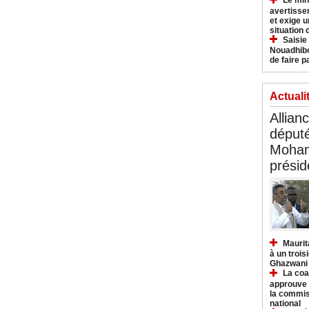
Le min
avertisse
et exige u
situation
Saisie
Nouadhibo
de faire p
Actuali
Allian
déput
Moham
présid
Maurit
à un trois
Ghazwani
La coa
approuve l
la commis
national