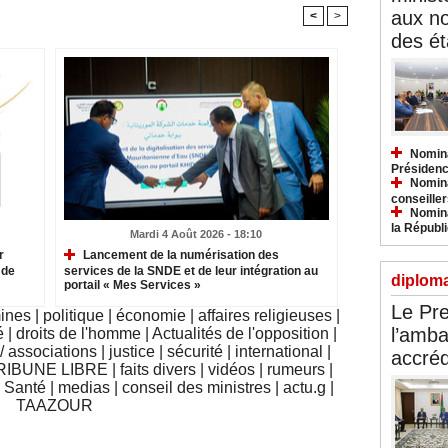
aux n
<
>
des ét
Nomina
Présidenc
Nomina
conseiller
Nomina
la Républ
Mardi 4 Août 2026 - 18:10
r
Lancement de la numérisation des
 de
services de la SNDE et de leur intégration au
diploma
portail « Mes Services »
Le Pre
mines
|
politique
|
économie
|
affaires religieuses
|
l’amba
é
|
droits de l'homme
|
Actualités de l'opposition
|
 associations
|
justice
|
sécurité
|
international
|
accréd
RIBUNE LIBRE
|
faits divers
|
vidéos
|
rumeurs
|
|
Santé
|
medias
|
conseil des ministres
|
actu.g
|
TAAZOUR