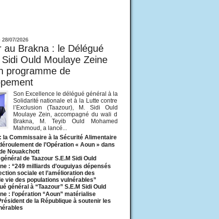
ur
-
28/07/2026
 au Brakna : le Délégué
 Sidi Ould Moulaye Zeine
un programme de
ppement
Son Excellence le délégué général à la
Solidarité nationale et à la Lutte contre
l’Exclusion (Taazour), M. Sidi Ould
Moulaye Zein, accompagné du wali d
Brakna, M. Teyib Ould Mohamed
Mahmoud, a lancé...
: la Commissaire à la Sécurité Alimentaire
 déroulement de l’Opération « Aoun » dans
 de Nouakchott
général de Taazour S.E.M Sidi Ould
ne : “249 milliards d’ouguiyas dépensés
ection sociale et l’amélioration des
de vie des populations vulnérables”
ué général à “Taazour” S.E.M Sidi Ould
ne : l’opération “Aoun” matérialise
 Président de la République à soutenir les
lnérables