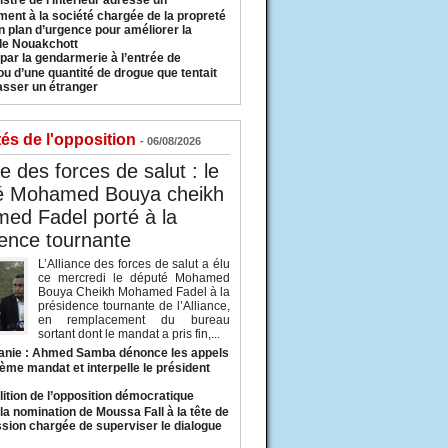
istre de l’Intérieur adresse un
ment à la société chargée de la propreté
n plan d’urgence pour améliorer la
 de Nouakchott
 par la gendarmerie à l’entrée de
u d’une quantité de drogue que tentait
asser un étranger
tés de l'opposition
- 06/08/2026
ce des forces de salut : le
é Mohamed Bouya cheikh
ed Fadel porté à la
ence tournante
L’Alliance des forces de salut a élu
ce mercredi le député Mohamed
Bouya Cheikh Mohamed Fadel à la
présidence tournante de l’Alliance,
en remplacement du bureau
sortant dont le mandat a pris fin,...
anie : Ahmed Samba dénonce les appels
ième mandat et interpelle le président
lition de l’opposition démocratique
a nomination de Moussa Fall à la tête de
sion chargée de superviser le dialogue