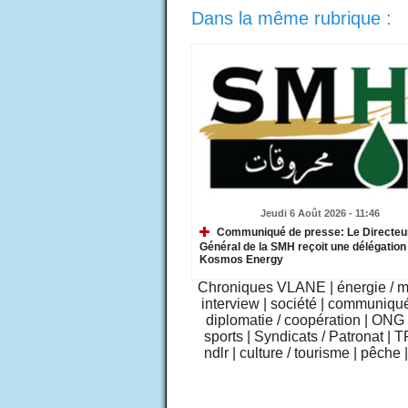
Dans la même rubrique :
Jeudi 6 Août 2026 - 11:46
Communiqué de presse: Le Directeu
Général de la SMH reçoit une délégation
Kosmos Energy
Chroniques VLANE
|
énergie / 
interview
|
société
|
communiqu
diplomatie / coopération
|
ONG /
sports
|
Syndicats / Patronat
|
T
ndlr
|
culture / tourisme
|
pêche