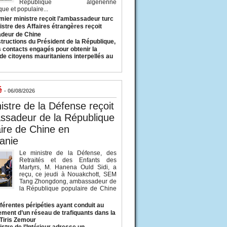
République algérienne
ue et populaire...
mier ministre reçoit l’ambassadeur turc
istre des Affaires étrangères reçoit
deur de Chine
structions du Président de la République,
s contacts engagés pour obtenir la
 de citoyens mauritaniens interpellés au
é
- 06/08/2026
istre de la Défense reçoit
ssadeur de la République
ire de Chine en
anie
Le ministre de la Défense, des
Retraités et des Enfants des
Martyrs, M. Hanena Ould Sidi, a
reçu, ce jeudi à Nouakchott, SEM
Tang Zhongdong, ambassadeur de
la République populaire de Chine
fférentes péripéties ayant conduit au
ment d’un réseau de trafiquants dans la
 Tiris Zemour