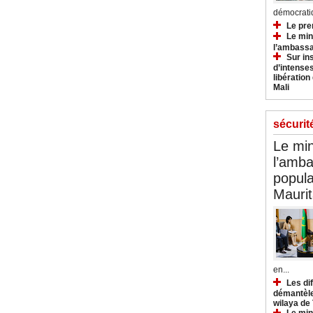
démocratiq
Le pre
Le min
l’ambassa
Sur in
d’intense
libération
Mali
sécurit
Le min
l’amba
popula
Maurit
en...
Les di
démantèle
wilaya de