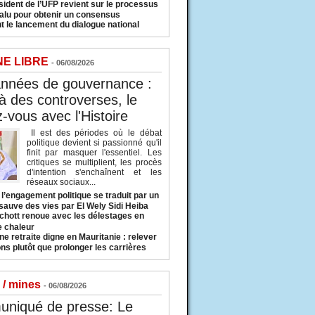
sident de l’UFP revient sur le processus
valu pour obtenir un consensus
t le lancement du dialogue national
NE LIBRE
- 06/08/2026
années de gouvernance :
à des controverses, le
-vous avec l'Histoire
Il est des périodes où le débat
politique devient si passionné qu'il
finit par masquer l'essentiel. Les
critiques se multiplient, les procès
d'intention s'enchaînent et les
réseaux sociaux...
l’engagement politique se traduit par un
sauve des vies par El Wely Sidi Heiba
hott renoue avec les délestages en
e chaleur
ne retraite digne en Mauritanie : relever
ns plutôt que prolonger les carrières
 / mines
- 06/08/2026
niqué de presse: Le