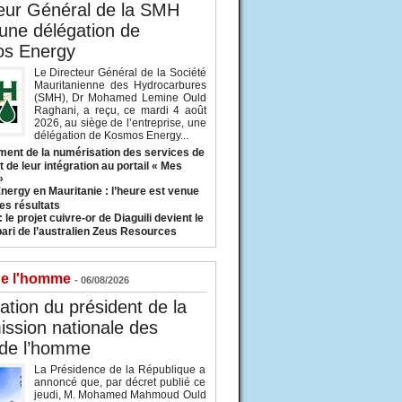
eur Général de la SMH
 une délégation de
s Energy
Le Directeur Général de la Société
Mauritanienne des Hydrocarbures
(SMH), Dr Mohamed Lemine Ould
Raghani, a reçu, ce mardi 4 août
2026, au siège de l’entreprise, une
délégation de Kosmos Energy...
ent de la numérisation des services de
 de leur intégration au portail « Mes
»
nergy en Mauritanie : l’heure est venue
es résultats
 le projet cuivre-or de Diaguili devient le
pari de l’australien Zeus Resources
de l'homme
- 06/08/2026
tion du président de la
ssion nationale des
 de l’homme
La Présidence de la République a
annoncé que, par décret publié ce
jeudi, M. Mohamed Mahmoud Ould