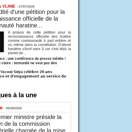
s VLANE
-
27/07/2026
ité d'une pétition pour la
ssance officielle de la
uté haratine...
A propos de cette pétition pour la
reconnaissance officielle des hratine
comme communauté à part entière et
ce, même dans la constitution. D'abord
haratine s'écrit sans S car c'est déjà la
pluriel de...
ce : une conférence de presse inédite !
t claire : immunité ne veut pas dire
acoub Sidya 𝗰𝗲́𝗹𝗲̀𝗯𝗿𝗲 𝟮𝟬 𝗮𝗻𝘀
𝗰𝗲 𝗲𝘁 𝗱’𝗲𝗻𝗴𝗮𝗴𝗲𝗺𝗲𝗻𝘁 𝗮𝘂 𝘀𝗲𝗿𝘃𝗶𝗰𝗲 𝗱𝗲
ues à la une
ue
- 06/08/2026
mier ministre préside la
n de la commission
érielle chargée de la mise