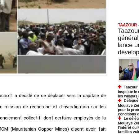
Taazo
TAAZOUR
Taazour
général
lance 
dévelo
Taazour 
inspecte le
kchott a décidé de se déplacer vers la capitale de
les wilayas
Délégué 
Moulaye Zei
une mission de recherche et d’investigation sur les
pour la prot
conditions 
enciement collectif, dont certains employés de la
Le délég
Moulaye Zei
l’intérêt du
MCM (Mauritanian Copper Mines) disent avoir fait
familles vu