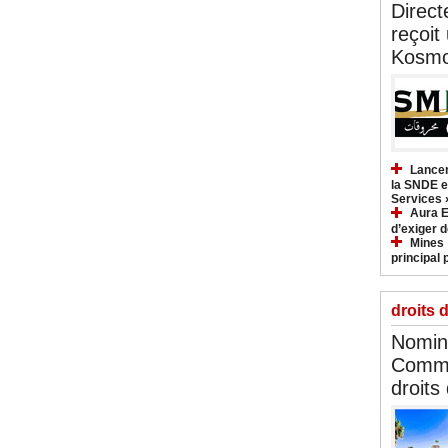
Direct
reçoit
Kosmo
Lancem
la SNDE et
Services 
Aura E
d’exiger d
Mines :
principal 
droits 
Nomina
Commi
droits