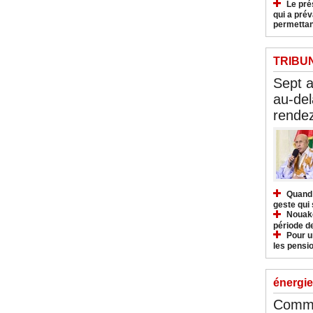
Le pré
qui a pré
permettan
TRIBU
Sept 
au-del
rendez
Quand 
geste qui 
Nouakc
période d
Pour u
les pensio
énergie
Commu