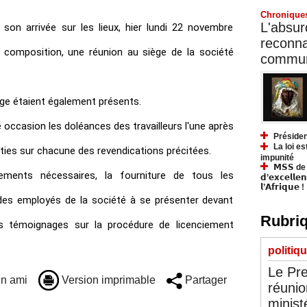
Chronique
L'absurd
 son arrivée sur les lieux, hier lundi 22 novembre
reconnai
 composition, une réunion au siège de la société
communa
ige étaient également présents.
e occasion les doléances des travailleurs l'une après
Présiden
La loi es
arties sur chacune des revendications précitées.
impunité
𝗠𝗦𝗦 de Y
ements nécessaires, la fourniture de tous les
𝗱’𝗲𝘅𝗰𝗲𝗹𝗹𝗲
𝗹’𝗔𝗳𝗿𝗶𝗾𝘂𝗲 !
des employés de la société à se présenter devant
Rubriq
s témoignages sur la procédure de licenciement
politiq
Le Pre
n ami
Version imprimable
Partager
réunio
minist