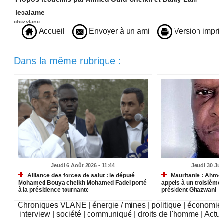
lecalame
chezvlane
Accueil
Envoyer à un ami
Version impr
Dans la même rubrique :
Jeudi 6 Août 2026 - 11:44
Jeudi 30 Ju
Alliance des forces de salut : le député
Mauritanie : Ahm
Mohamed Bouya cheikh Mohamed Fadel porté
appels à un troisième
à la présidence tournante
président Ghazwani
Chroniques VLANE
|
énergie / mines
|
politique
|
économi
interview
|
société
|
communiqué
|
droits de l'homme
|
Actu