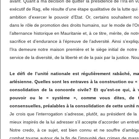
avant. Quant à ma décision de quitter la présidence de l’Ira en v
exécutif de Rag, elle résulte d’une étape qualitative de la lutte qu
ambition d’exercer le pouvoir d’Etat. Or, certains souhaitent no
dans le rôle de promotion des droits humains, sur le mode de l’
l’alternance historique en Mauritanie et, à ce titre, mérite, de not
sacrifice et d’endurance à l’épreuve de l’adversité. Ainsi s’expli
l’Ira demeure notre maison première et le siège initial de notre 
service de la diversité, de la liberté et de la paix par la justice. N
Le défi de l’unité nationale est régulièrement rabâché, m
arlésienne. Quelles sont les entraves à la construction ou « 
consolidation de la concorde civile? Et qu’est-ce qui, à 
pouvoir ou le « système », comme vous dites, de t
consensuelles, préalables à la consolidation de cette unité 
Je crois que l’interrogation s’adresse, plutôt, au président de l
mieux inspirés de la lui adresser s’il accepte d’accorder un entret
Notre credo, à ce sujet, est bien connu et ne souffre d’ambigu
combat tourne autour de la fin de l’impunité des crimes de mas