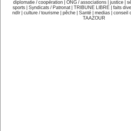
diplomatie / coopération
|
ONG / associations
|
justice
|
sé
sports
|
Syndicats / Patronat
|
TRIBUNE LIBRE
|
faits div
ndlr
|
culture / tourisme
|
pêche
|
Santé
|
medias
|
conseil 
TAAZOUR