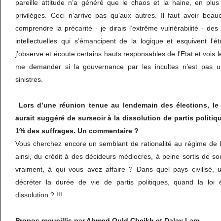
pareille attitude n’a généré que le chaos et la haine, en plus
privilèges. Ceci n’arrive pas qu’aux autres. Il faut avoir bea
comprendre la précarité - je dirais l’extrême vulnérabilité - des
intellectuelles qui s’émancipent de la logique et esquivent l’é
j’observe et écoute certains hauts responsables de l’Etat et vois l
me demander si la gouvernance par les incultes n’est pas u
sinistres.
Lors d’une réunion tenue au lendemain des élections, le m
aurait suggéré de surseoir à la dissolution de partis politiq
1% des suffrages. Un commentaire ?
Vous cherchez encore un semblant de rationalité au régime de l
ainsi, du crédit à des décideurs médiocres, à peine sortis de so
vraiment, à qui vous avez affaire ? Dans quel pays civilisé, u
décréter la durée de vie de partis politiques, quand la loi 
dissolution ? !!!
Propos recueillis par Ahmed Ould Cheikh et Dalay Lam