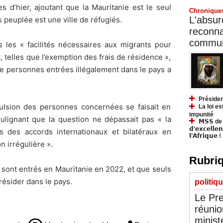
s d’hier, ajoutant que la Mauritanie est le seul
Chronique
L'absurd
s peuplée est une ville de réfugiés.
reconnai
communa
s les « facilités nécessaires aux migrants pour
t, telles que l’exemption des frais de résidence »,
de personnes entrées illégalement dans le pays a
Présiden
pulsion des personnes concernées se faisait en
La loi es
impunité
oulignant que la question ne dépassait pas « la
𝗠𝗦𝗦 de Y
𝗱’𝗲𝘅𝗰𝗲𝗹𝗹𝗲
 des accords internationaux et bilatéraux en
𝗹’𝗔𝗳𝗿𝗶𝗾𝘂𝗲 !
n irrégulière ».
Rubriq
 sont entrés en Mauritanie en 2022, et que seuls
ésider dans le pays.
politiq
Le Pre
réunio
minist