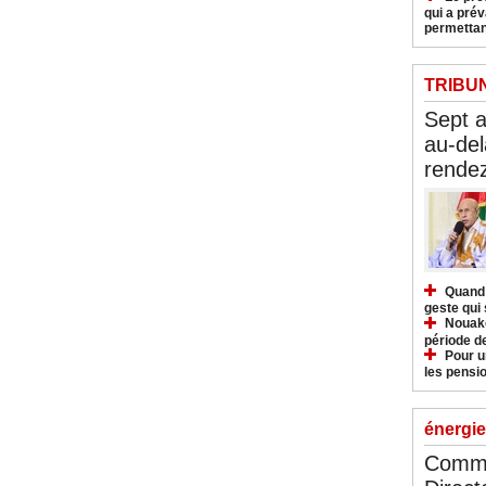
qui a pré
permettan
TRIBU
Sept 
au-del
rendez
Quand 
geste qui 
Nouakc
période d
Pour u
les pensio
énergie
Commu