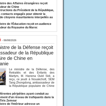
istre des Affaires étrangères reçoit
deur de Chine
structions du Président de la République,
s contacts engagés pour obtenir la
 de citoyens mauritaniens interpellés au
istre de l’Éducation reçoit en audience
adeur du Royaume du Maroc
é
- 06/08/2026
istre de la Défense reçoit
ssadeur de la République
ire de Chine en
anie
Le ministre de la Défense, des
Retraités et des Enfants des
Martyrs, M. Hanena Ould Sidi, a
reçu, ce jeudi à Nouakchott, SEM
Tang Zhongdong, ambassadeur de
la République populaire de Chine
fférentes péripéties ayant conduit au
ment d’un réseau de trafiquants dans la
 Tiris Zemour
istre de l’Intérieur adresse un