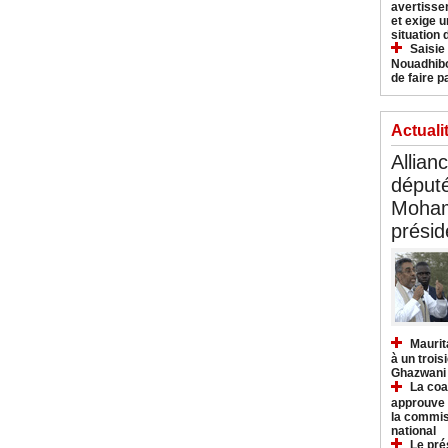
avertisse
et exige u
situation
Saisie
Nouadhibo
de faire p
Actuali
Allian
déput
Moham
présid
Maurit
à un trois
Ghazwani
La coa
approuve l
la commis
national
Le pré