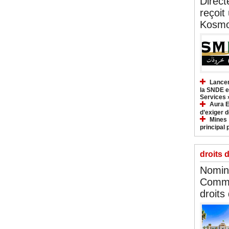
Direct
reçoit
Kosmo
Lancem
la SNDE et
Services 
Aura E
d’exiger d
Mines :
principal 
droits 
Nomina
Commi
droits