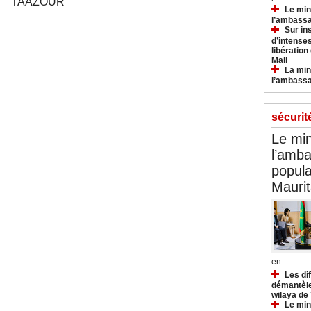
TAAZOUR
Le min
l’ambassa
Sur in
d’intense
libération
Mali
La min
l’ambass
sécurit
Le min
l’amba
popula
Maurit
en...
Les di
démantèle
wilaya de
Le min