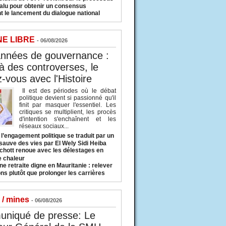
valu pour obtenir un consensus
t le lancement du dialogue national
NE LIBRE
- 06/08/2026
années de gouvernance :
à des controverses, le
-vous avec l'Histoire
Il est des périodes où le débat
politique devient si passionné qu'il
finit par masquer l'essentiel. Les
critiques se multiplient, les procès
d'intention s'enchaînent et les
réseaux sociaux...
l’engagement politique se traduit par un
sauve des vies par El Wely Sidi Heiba
hott renoue avec les délestages en
e chaleur
ne retraite digne en Mauritanie : relever
ns plutôt que prolonger les carrières
 / mines
- 06/08/2026
niqué de presse: Le