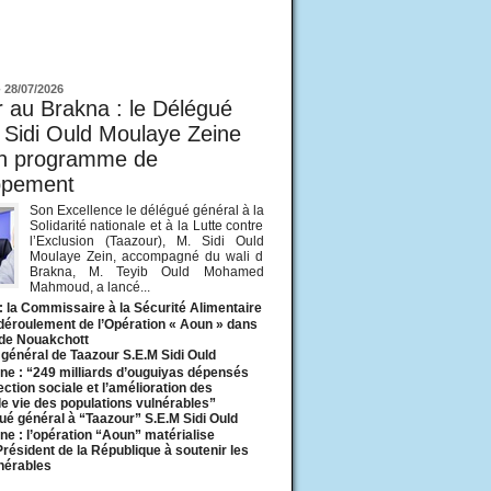
ur
-
28/07/2026
 au Brakna : le Délégué
 Sidi Ould Moulaye Zeine
un programme de
ppement
Son Excellence le délégué général à la
Solidarité nationale et à la Lutte contre
l’Exclusion (Taazour), M. Sidi Ould
Moulaye Zein, accompagné du wali d
Brakna, M. Teyib Ould Mohamed
Mahmoud, a lancé...
: la Commissaire à la Sécurité Alimentaire
 déroulement de l’Opération « Aoun » dans
 de Nouakchott
général de Taazour S.E.M Sidi Ould
ne : “249 milliards d’ouguiyas dépensés
ection sociale et l’amélioration des
de vie des populations vulnérables”
ué général à “Taazour” S.E.M Sidi Ould
ne : l’opération “Aoun” matérialise
 Président de la République à soutenir les
lnérables