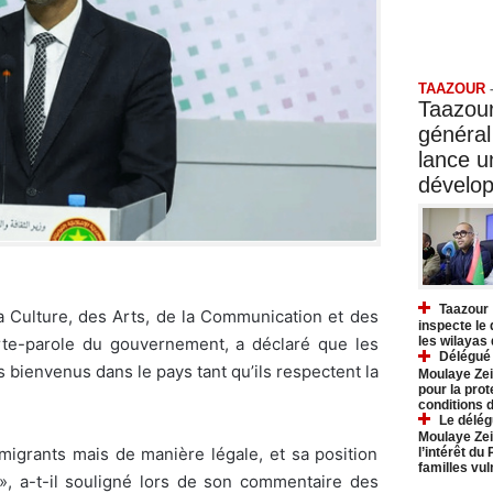
Taazo
TAAZOUR
Taazour
général
lance 
dévelo
Taazour 
a Culture, des Arts, de la Communication et des
inspecte le
rte-parole du gouvernement, a déclaré que les
les wilayas
Délégué 
 bienvenus dans le pays tant qu’ils respectent la
Moulaye Zei
pour la prot
conditions 
Le délég
Moulaye Zei
migrants mais de manière légale, et sa position
l’intérêt du
familles vu
 », a-t-il souligné lors de son commentaire des