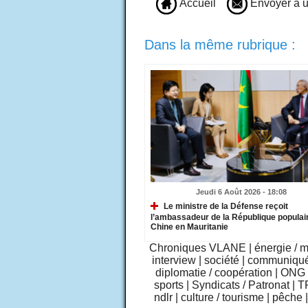
Accueil
Envoyer à u
Dans la même rubrique :
Jeudi 6 Août 2026 - 18:08
Le ministre de la Défense reçoit
l’ambassadeur de la République populai
Chine en Mauritanie
Chroniques VLANE
|
énergie / 
interview
|
société
|
communiqu
diplomatie / coopération
|
ONG /
sports
|
Syndicats / Patronat
|
T
ndlr
|
culture / tourisme
|
pêche