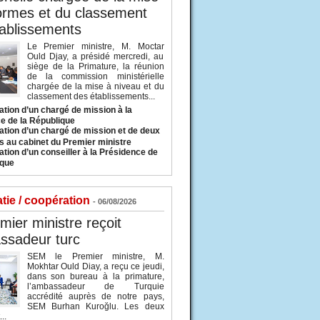
ormes et du classement
ablissements
Le Premier ministre, M. Moctar
Ould Djay, a présidé mercredi, au
siège de la Primature, la réunion
de la commission ministérielle
chargée de la mise à niveau et du
classement des établissements...
tion d’un chargé de mission à la
e de la République
tion d’un chargé de mission et de deux
s au cabinet du Premier ministre
tion d’un conseiller à la Présidence de
ique
tie / coopération
- 06/08/2026
mier ministre reçoit
ssadeur turc
SEM le Premier ministre, M.
Mokhtar Ould Diay, a reçu ce jeudi,
dans son bureau à la primature,
l’ambassadeur de Turquie
accrédité auprès de notre pays,
SEM Burhan Kuroğlu. Les deux
..