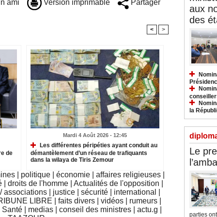
n ami
Version imprimable
Partager
aux n
des ét
<
>
Nomina
Présidenc
Nomina
conseiller
Nomina
la Républ
diploma
Mardi 4 Août 2026 - 12:45
Les différentes péripéties ayant conduit au
Le pre
re de
démantèlement d’un réseau de trafiquants
dans la wilaya de Tiris Zemour
l’amba
mines
|
politique
|
économie
|
affaires religieuses
|
é
|
droits de l'homme
|
Actualités de l'opposition
|
 associations
|
justice
|
sécurité
|
international
|
RIBUNE LIBRE
|
faits divers
|
vidéos
|
rumeurs
|
|
Santé
|
medias
|
conseil des ministres
|
actu.g
|
parties ont.