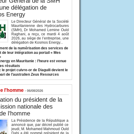
eur Général de la SMH
 une délégation de
s Energy
Le Directeur Général de la Société
Mauritanienne des Hydrocarbures
(SMH), Dr Mohamed Lemine Ould
Raghani, a reçu, ce mardi 4 août
2026, au siège de l’entreprise, une
délégation de Kosmos Energy...
ent de la numérisation des services de
 de leur intégration au portail « Mes
»
nergy en Mauritanie : l’heure est venue
es résultats
 le projet cuivre-or de Diaguili devient le
pari de l’australien Zeus Resources
de l'homme
- 06/08/2026
tion du président de la
ssion nationale des
 de l’homme
La Présidence de la République a
annoncé que, par décret publié ce
jeudi, M. Mohamed Mahmoud Ould
Dahi a été nommé président de la