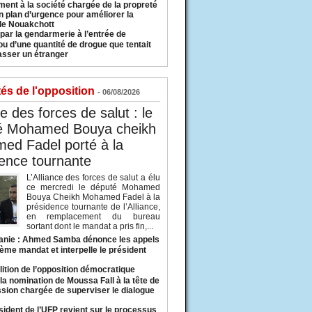
ment à la société chargée de la propreté
n plan d’urgence pour améliorer la
 de Nouakchott
 par la gendarmerie à l’entrée de
u d’une quantité de drogue que tentait
asser un étranger
tés de l'opposition
- 06/08/2026
ce des forces de salut : le
é Mohamed Bouya cheikh
ed Fadel porté à la
ence tournante
L’Alliance des forces de salut a élu
ce mercredi le député Mohamed
Bouya Cheikh Mohamed Fadel à la
présidence tournante de l’Alliance,
en remplacement du bureau
sortant dont le mandat a pris fin,...
anie : Ahmed Samba dénonce les appels
ième mandat et interpelle le président
lition de l’opposition démocratique
a nomination de Moussa Fall à la tête de
sion chargée de superviser le dialogue
sident de l’UFP revient sur le processus