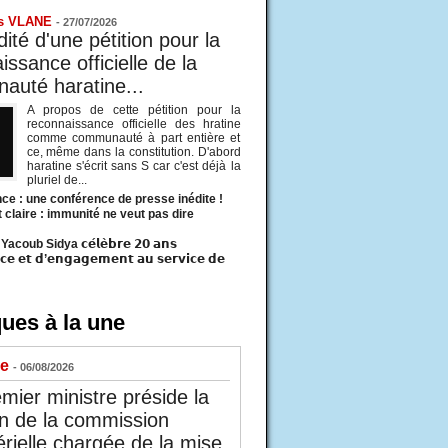
s VLANE
-
27/07/2026
ité d'une pétition pour la
ssance officielle de la
uté haratine...
A propos de cette pétition pour la
reconnaissance officielle des hratine
comme communauté à part entière et
ce, même dans la constitution. D'abord
haratine s'écrit sans S car c'est déjà la
pluriel de...
ce : une conférence de presse inédite !
t claire : immunité ne veut pas dire
acoub Sidya 𝗰𝗲́𝗹𝗲̀𝗯𝗿𝗲 𝟮𝟬 𝗮𝗻𝘀
𝗰𝗲 𝗲𝘁 𝗱’𝗲𝗻𝗴𝗮𝗴𝗲𝗺𝗲𝗻𝘁 𝗮𝘂 𝘀𝗲𝗿𝘃𝗶𝗰𝗲 𝗱𝗲
ues à la une
ue
- 06/08/2026
mier ministre préside la
n de la commission
érielle chargée de la mise