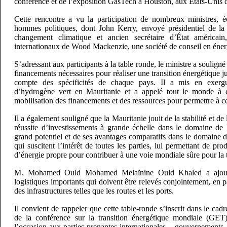
conférence et de l’exposition GasTech à Houston, aux États-Unis
Cette rencontre a vu la participation de nombreux ministres, éc
hommes politiques, dont John Kerry, envoyé présidentiel de l
changement climatique et ancien secrétaire d’État américain
internationaux de Wood Mackenzie, une société de conseil en éner
S’adressant aux participants à la table ronde, le ministre a souligné
financements nécessaires pour réaliser une transition énergétique ju
compte des spécificités de chaque pays. Il a mis en exergu
d’hydrogène vert en Mauritanie et a appelé tout le monde à c
mobilisation des financements et des ressources pour permettre à ces
Il a également souligné que la Mauritanie jouit de la stabilité et de 
réussite d’investissements à grande échelle dans le domaine de 
grand potentiel et de ses avantages comparatifs dans le domaine 
qui suscitent l’intérêt de toutes les parties, lui permettant de pr
d’énergie propre pour contribuer à une voie mondiale sûre pour la t
M. Mohamed Ould Mohamed Melaïnine Ould Khaled a ajouté 
logistiques importants qui doivent être relevés conjointement, en p
des infrastructures telles que les routes et les ports.
Il convient de rappeler que cette table-ronde s’inscrit dans le cad
de la conférence sur la transition énergétique mondiale (GET)
l’occasion aux parties prenantes internationales – gouvernements, i