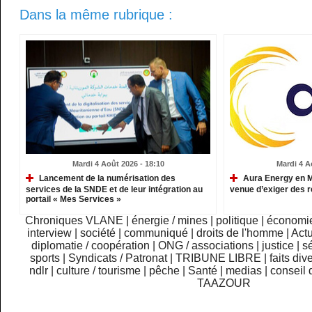
Dans la même rubrique :
Mardi 4 Août 2026 - 18:10
Mardi 4 A
Lancement de la numérisation des
Aura Energy en Ma
services de la SNDE et de leur intégration au
venue d’exiger des r
portail « Mes Services »
Chroniques VLANE
|
énergie / mines
|
politique
|
économi
interview
|
société
|
communiqué
|
droits de l'homme
|
Actu
diplomatie / coopération
|
ONG / associations
|
justice
|
sé
sports
|
Syndicats / Patronat
|
TRIBUNE LIBRE
|
faits div
ndlr
|
culture / tourisme
|
pêche
|
Santé
|
medias
|
conseil 
TAAZOUR