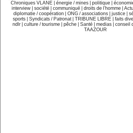
Chroniques VLANE
|
énergie / mines
|
politique
|
économi
interview
|
société
|
communiqué
|
droits de l'homme
|
Actu
diplomatie / coopération
|
ONG / associations
|
justice
|
sé
sports
|
Syndicats / Patronat
|
TRIBUNE LIBRE
|
faits div
ndlr
|
culture / tourisme
|
pêche
|
Santé
|
medias
|
conseil 
TAAZOUR