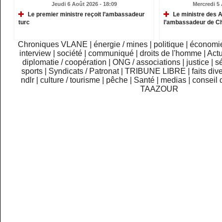
Jeudi 6 Août 2026 - 18:09
Mercredi 5 
Le premier ministre reçoit l’ambassadeur
Le ministre des A
turc
l’ambassadeur de C
Chroniques VLANE
|
énergie / mines
|
politique
|
économi
interview
|
société
|
communiqué
|
droits de l'homme
|
Actu
diplomatie / coopération
|
ONG / associations
|
justice
|
sé
sports
|
Syndicats / Patronat
|
TRIBUNE LIBRE
|
faits div
ndlr
|
culture / tourisme
|
pêche
|
Santé
|
medias
|
conseil 
TAAZOUR