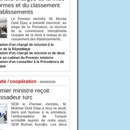
ormes et du classement
ablissements
Le Premier ministre, M. Moctar
Ould Djay, a présidé mercredi, au
siège de la Primature, la réunion
de la commission ministérielle
chargée de la mise à niveau et du
classement des établissements...
tion d’un chargé de mission à la
e de la République
tion d’un chargé de mission et de deux
s au cabinet du Premier ministre
tion d’un conseiller à la Présidence de
ique
tie / coopération
- 06/08/2026
mier ministre reçoit
ssadeur turc
SEM le Premier ministre, M.
Mokhtar Ould Diay, a reçu ce jeudi,
dans son bureau à la primature,
l’ambassadeur de Turquie
accrédité auprès de notre pays,
SEM Burhan Kuroğlu. Les deux
..