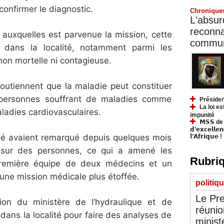
confirmer le diagnostic.
Chronique
L'absurd
reconnai
auxquelles est parvenue la mission, cette
communa
 dans la localité, notamment parmi les
non mortelle ni contagieuse.
outiennent que la maladie peut constituer
 personnes souffrant de maladies comme
Présiden
La loi es
aladies cardiovasculaires.
impunité
𝗠𝗦𝗦 de Y
𝗱’𝗲𝘅𝗰𝗲𝗹𝗹𝗲
ité avaient remarqué depuis quelques mois
𝗹’𝗔𝗳𝗿𝗶𝗾𝘂𝗲 !
sur des personnes, ce qui a amené les
Rubriq
première équipe de deux médecins et un
r une mission médicale plus étoffée.
politiq
Le Pre
ion du ministère de l’hydraulique et de
réunio
 dans la localité pour faire des analyses de
minist