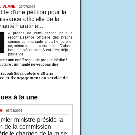
s VLANE
-
27/07/2026
ité d'une pétition pour la
ssance officielle de la
uté haratine...
A propos de cette pétition pour la
reconnaissance officielle des hratine
comme communauté à part entière et
ce, même dans la constitution. D'abord
haratine s'écrit sans S car c'est déjà la
pluriel de...
ce : une conférence de presse inédite !
t claire : immunité ne veut pas dire
acoub Sidya 𝗰𝗲́𝗹𝗲̀𝗯𝗿𝗲 𝟮𝟬 𝗮𝗻𝘀
𝗰𝗲 𝗲𝘁 𝗱’𝗲𝗻𝗴𝗮𝗴𝗲𝗺𝗲𝗻𝘁 𝗮𝘂 𝘀𝗲𝗿𝘃𝗶𝗰𝗲 𝗱𝗲
ues à la une
ue
- 06/08/2026
mier ministre préside la
n de la commission
érielle chargée de la mise