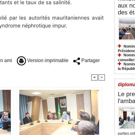
nts et le taux de sa salinité.
aux n
des ét
lié par les autorités mauritaniennes avait
 syndrome néphrotique impur.
Nomina
Présidenc
Nomina
conseiller
n ami
Version imprimable
Partager
Nomina
la Républ
<
>
diploma
Le pre
l’amba
parties ont.