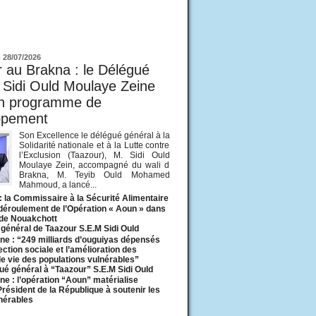
ur
-
28/07/2026
 au Brakna : le Délégué
 Sidi Ould Moulaye Zeine
un programme de
ppement
Son Excellence le délégué général à la
Solidarité nationale et à la Lutte contre
l’Exclusion (Taazour), M. Sidi Ould
Moulaye Zein, accompagné du wali d
Brakna, M. Teyib Ould Mohamed
Mahmoud, a lancé...
: la Commissaire à la Sécurité Alimentaire
 déroulement de l’Opération « Aoun » dans
 de Nouakchott
général de Taazour S.E.M Sidi Ould
ne : “249 milliards d’ouguiyas dépensés
ection sociale et l’amélioration des
de vie des populations vulnérables”
ué général à “Taazour” S.E.M Sidi Ould
ne : l’opération “Aoun” matérialise
 Président de la République à soutenir les
lnérables