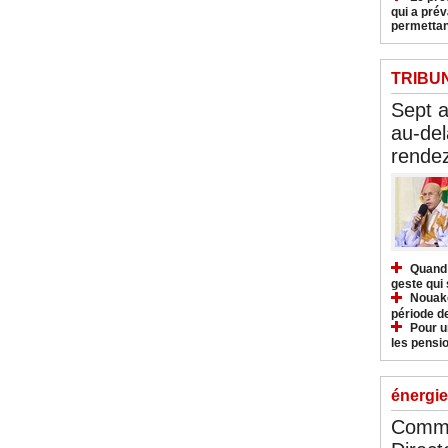
qui a pré
permettan
TRIBU
Sept 
au-del
rendez
Quand 
geste qui 
Nouakc
période d
Pour u
les pensio
énergie
Commu