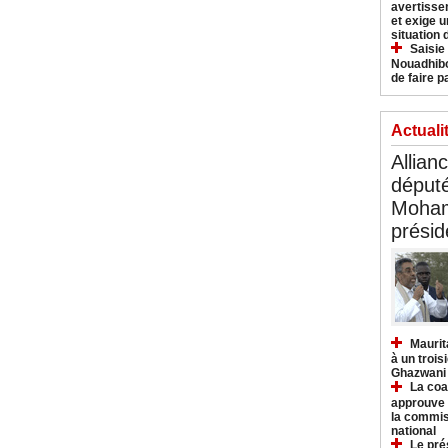
avertisse
et exige u
situation
Saisie
Nouadhibo
de faire p
Actuali
Allian
déput
Moham
présid
Maurit
à un trois
Ghazwani
La coa
approuve l
la commis
national
Le pré