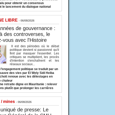
valu pour obtenir un consensus
t le lancement du dialogue national
NE LIBRE
- 06/08/2026
années de gouvernance :
à des controverses, le
-vous avec l'Histoire
Il est des périodes où le débat
politique devient si passionné qu'il
finit par masquer l'essentiel. Les
critiques se multiplient, les procès
d'intention s'enchaînent et les
réseaux sociaux...
l’engagement politique se traduit par un
sauve des vies par El Wely Sidi Heiba
hott renoue avec les délestages en
e chaleur
ne retraite digne en Mauritanie : relever
ns plutôt que prolonger les carrières
 / mines
- 06/08/2026
niqué de presse: Le