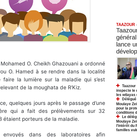
Taazo
TAAZOUR
Taazour
général
lance 
dévelo
en Mohamed O. Cheikh Ghazouani a ordonné
rou O. Hamed à se rendre dans la localité
faire la lumière sur la maladie qui s’est
Taazour 
 relevant de la moughata de R’Kiz.
inspecte le
les wilayas
Délégué 
lace, quelques jours après le passage d’une
Moulaye Zei
pour la prot
ère qui a fait des prélèvements sur 32
conditions 
Le délég
 étaient porteurs de la maladie.
Moulaye Zei
l’intérêt du
familles vu
 envoyés dans des laboratoires afin