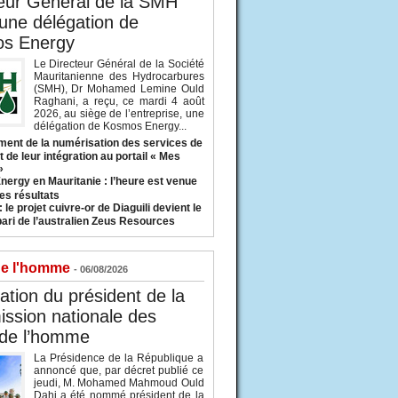
eur Général de la SMH
 une délégation de
s Energy
Le Directeur Général de la Société
Mauritanienne des Hydrocarbures
(SMH), Dr Mohamed Lemine Ould
Raghani, a reçu, ce mardi 4 août
2026, au siège de l’entreprise, une
délégation de Kosmos Energy...
ent de la numérisation des services de
 de leur intégration au portail « Mes
»
nergy en Mauritanie : l’heure est venue
es résultats
 le projet cuivre-or de Diaguili devient le
pari de l’australien Zeus Resources
de l'homme
- 06/08/2026
tion du président de la
ssion nationale des
 de l’homme
La Présidence de la République a
annoncé que, par décret publié ce
jeudi, M. Mohamed Mahmoud Ould
Dahi a été nommé président de la