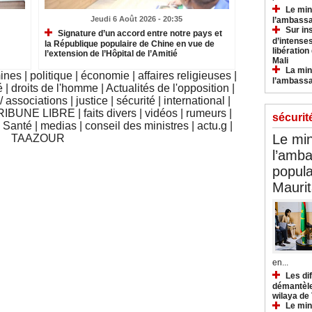
Le min
Jeudi 6 Août 2026 - 20:35
l’ambassa
Sur in
Signature d’un accord entre notre pays et
d’intense
la République populaire de Chine en vue de
libération
l’extension de l’Hôpital de l’Amitié
Mali
La min
mines
|
politique
|
économie
|
affaires religieuses
|
l’ambass
é
|
droits de l'homme
|
Actualités de l'opposition
|
 associations
|
justice
|
sécurité
|
international
|
RIBUNE LIBRE
|
faits divers
|
vidéos
|
rumeurs
|
sécurit
|
Santé
|
medias
|
conseil des ministres
|
actu.g
|
Le min
TAAZOUR
l’amba
popula
Maurit
en...
Les di
démantèle
wilaya de
Le min