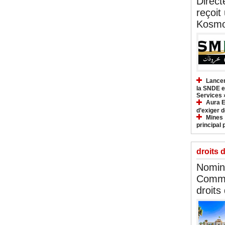
Direct
reçoit
Kosmo
Lancem
la SNDE et
Services 
Aura E
d’exiger d
Mines :
principal 
droits 
Nomina
Commi
droits