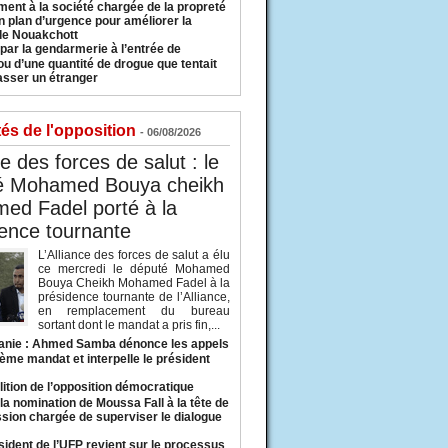
ment à la société chargée de la propreté
n plan d’urgence pour améliorer la
 de Nouakchott
 par la gendarmerie à l’entrée de
u d’une quantité de drogue que tentait
asser un étranger
tés de l'opposition
- 06/08/2026
ce des forces de salut : le
é Mohamed Bouya cheikh
ed Fadel porté à la
ence tournante
L’Alliance des forces de salut a élu
ce mercredi le député Mohamed
Bouya Cheikh Mohamed Fadel à la
présidence tournante de l’Alliance,
en remplacement du bureau
sortant dont le mandat a pris fin,...
anie : Ahmed Samba dénonce les appels
ième mandat et interpelle le président
lition de l’opposition démocratique
a nomination de Moussa Fall à la tête de
sion chargée de superviser le dialogue
sident de l’UFP revient sur le processus