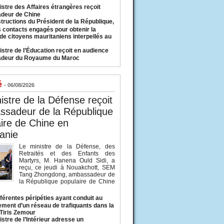
istre des Affaires étrangères reçoit
deur de Chine
structions du Président de la République,
s contacts engagés pour obtenir la
 de citoyens mauritaniens interpellés au
istre de l’Éducation reçoit en audience
adeur du Royaume du Maroc
é
- 06/08/2026
istre de la Défense reçoit
ssadeur de la République
ire de Chine en
anie
Le ministre de la Défense, des
Retraités et des Enfants des
Martyrs, M. Hanena Ould Sidi, a
reçu, ce jeudi à Nouakchott, SEM
Tang Zhongdong, ambassadeur de
la République populaire de Chine
fférentes péripéties ayant conduit au
ment d’un réseau de trafiquants dans la
 Tiris Zemour
istre de l’Intérieur adresse un