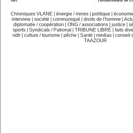
turc
l’ambassadeur de C
Chroniques VLANE
|
énergie / mines
|
politique
|
économi
interview
|
société
|
communiqué
|
droits de l'homme
|
Actu
diplomatie / coopération
|
ONG / associations
|
justice
|
sé
sports
|
Syndicats / Patronat
|
TRIBUNE LIBRE
|
faits div
ndlr
|
culture / tourisme
|
pêche
|
Santé
|
medias
|
conseil 
TAAZOUR