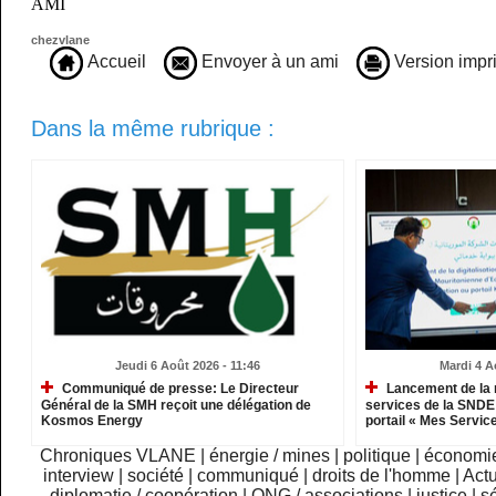
AMI
chezvlane
Accueil
Envoyer à un ami
Version impr
Dans la même rubrique :
Jeudi 6 Août 2026 - 11:46
Mardi 4 A
Communiqué de presse: Le Directeur
Lancement de la 
Général de la SMH reçoit une délégation de
services de la SNDE 
Kosmos Energy
portail « Mes Servic
Chroniques VLANE
|
énergie / mines
|
politique
|
économi
interview
|
société
|
communiqué
|
droits de l'homme
|
Actu
diplomatie / coopération
|
ONG / associations
|
justice
|
sé