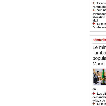
Le min
l’ambassa
Sur in
d’intense
libération
Mali
La min
l’ambass
sécurit
Le min
l’amba
popula
Maurit
en...
Les di
démantèle
wilaya de
Le min