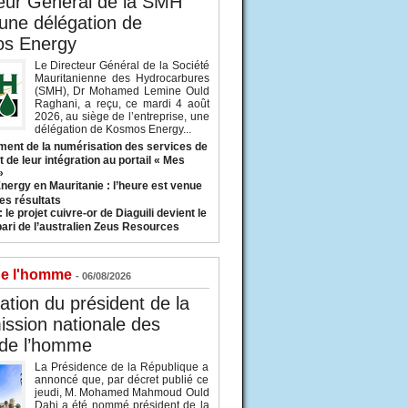
eur Général de la SMH
 une délégation de
s Energy
Le Directeur Général de la Société
Mauritanienne des Hydrocarbures
(SMH), Dr Mohamed Lemine Ould
Raghani, a reçu, ce mardi 4 août
2026, au siège de l’entreprise, une
délégation de Kosmos Energy...
ent de la numérisation des services de
 de leur intégration au portail « Mes
»
nergy en Mauritanie : l’heure est venue
es résultats
 le projet cuivre-or de Diaguili devient le
pari de l’australien Zeus Resources
de l'homme
- 06/08/2026
tion du président de la
ssion nationale des
 de l’homme
La Présidence de la République a
annoncé que, par décret publié ce
jeudi, M. Mohamed Mahmoud Ould
Dahi a été nommé président de la