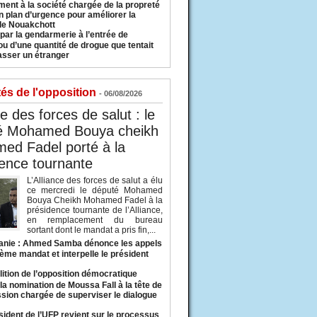
ment à la société chargée de la propreté
n plan d’urgence pour améliorer la
 de Nouakchott
 par la gendarmerie à l’entrée de
u d’une quantité de drogue que tentait
asser un étranger
tés de l'opposition
- 06/08/2026
ce des forces de salut : le
é Mohamed Bouya cheikh
ed Fadel porté à la
ence tournante
L’Alliance des forces de salut a élu
ce mercredi le député Mohamed
Bouya Cheikh Mohamed Fadel à la
présidence tournante de l’Alliance,
en remplacement du bureau
sortant dont le mandat a pris fin,...
anie : Ahmed Samba dénonce les appels
ième mandat et interpelle le président
lition de l’opposition démocratique
a nomination de Moussa Fall à la tête de
sion chargée de superviser le dialogue
sident de l’UFP revient sur le processus