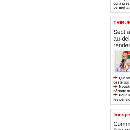
qui a pré
permettan
TRIBU
Sept 
au-del
rendez
Quand 
geste qui 
Nouakc
période d
Pour u
les pensio
énergie
Commu