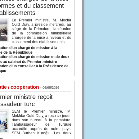
ormes et du classement
ablissements
Le Premier ministre, M. Moctar
Ould Djay, a présidé mercredi, au
siège de la Primature, la réunion
de la commission ministérielle
chargée de la mise à niveau et du
classement des établissements...
tion d’un chargé de mission à la
e de la République
tion d’un chargé de mission et de deux
s au cabinet du Premier ministre
tion d’un conseiller à la Présidence de
ique
tie / coopération
- 06/08/2026
mier ministre reçoit
ssadeur turc
SEM le Premier ministre, M.
Mokhtar Ould Diay, a reçu ce jeudi,
dans son bureau à la primature,
l’ambassadeur de Turquie
accrédité auprès de notre pays,
SEM Burhan Kuroğlu. Les deux
..