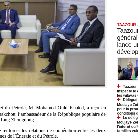
Taazo
TAAZOUR
Taazour
général
lance 
dévelo
Taazour 
inspecte le
les wilayas
Délégué 
Moulaye Zei
e et du Pétrole, M. Mohamed Ould Khaled, a reçu en
pour la prot
conditions 
akchott, l’ambassadeur de la République populaire de
Le délég
. Tang Zhongdong.
Moulaye Zei
l’intérêt du
 renforcer les relations de coopération entre les deux
familles vu
es de l’Énergie et du Pétrole.