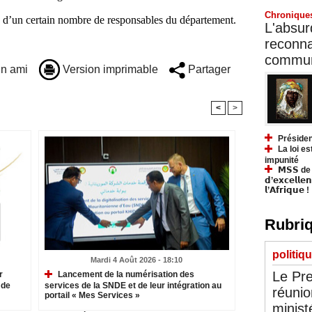
Chronique
e d’un certain nombre de responsables du département.
L'absurd
reconnai
communa
n ami
Version imprimable
Partager
<
>
Présiden
La loi es
impunité
𝗠𝗦𝗦 de Y
𝗱’𝗲𝘅𝗰𝗲𝗹𝗹𝗲
𝗹’𝗔𝗳𝗿𝗶𝗾𝘂𝗲 !
Rubriq
politiq
Mardi 4 Août 2026 - 18:10
Le Pre
r
Lancement de la numérisation des
 de
services de la SNDE et de leur intégration au
réunio
portail « Mes Services »
minist