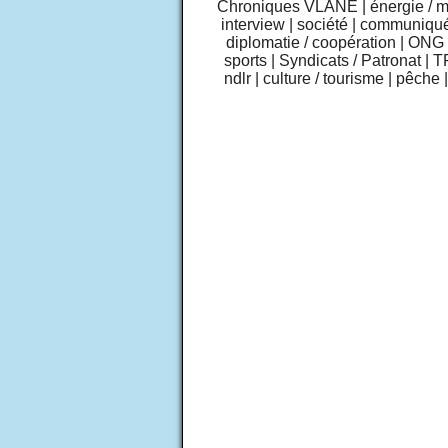
Chroniques VLANE
|
énergie / 
interview
|
société
|
communiqu
diplomatie / coopération
|
ONG /
sports
|
Syndicats / Patronat
|
T
ndlr
|
culture / tourisme
|
pêche