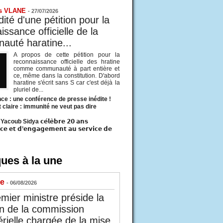
s VLANE
-
27/07/2026
ité d'une pétition pour la
ssance officielle de la
uté haratine...
A propos de cette pétition pour la
reconnaissance officielle des hratine
comme communauté à part entière et
ce, même dans la constitution. D'abord
haratine s'écrit sans S car c'est déjà la
pluriel de...
ce : une conférence de presse inédite !
t claire : immunité ne veut pas dire
acoub Sidya 𝗰𝗲́𝗹𝗲̀𝗯𝗿𝗲 𝟮𝟬 𝗮𝗻𝘀
𝗰𝗲 𝗲𝘁 𝗱’𝗲𝗻𝗴𝗮𝗴𝗲𝗺𝗲𝗻𝘁 𝗮𝘂 𝘀𝗲𝗿𝘃𝗶𝗰𝗲 𝗱𝗲
ues à la une
ue
- 06/08/2026
mier ministre préside la
n de la commission
érielle chargée de la mise