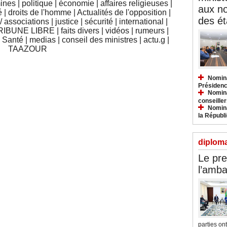
mines
|
politique
|
économie
|
affaires religieuses
|
aux n
é
|
droits de l'homme
|
Actualités de l'opposition
|
des ét
 associations
|
justice
|
sécurité
|
international
|
RIBUNE LIBRE
|
faits divers
|
vidéos
|
rumeurs
|
|
Santé
|
medias
|
conseil des ministres
|
actu.g
|
TAAZOUR
Nomina
Présidenc
Nomina
conseiller
Nomina
la Républ
diploma
Le pre
l’amba
parties ont.