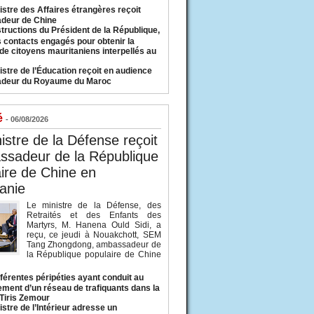
istre des Affaires étrangères reçoit
deur de Chine
structions du Président de la République,
s contacts engagés pour obtenir la
 de citoyens mauritaniens interpellés au
istre de l’Éducation reçoit en audience
adeur du Royaume du Maroc
é
- 06/08/2026
istre de la Défense reçoit
ssadeur de la République
ire de Chine en
anie
Le ministre de la Défense, des
Retraités et des Enfants des
Martyrs, M. Hanena Ould Sidi, a
reçu, ce jeudi à Nouakchott, SEM
Tang Zhongdong, ambassadeur de
la République populaire de Chine
fférentes péripéties ayant conduit au
ment d’un réseau de trafiquants dans la
 Tiris Zemour
istre de l’Intérieur adresse un