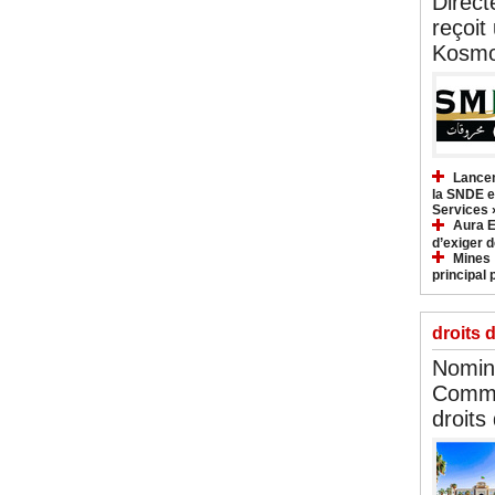
Direct
reçoit
Kosmo
Lancem
la SNDE et
Services 
Aura E
d’exiger d
Mines :
principal 
droits 
Nomina
Commi
droits