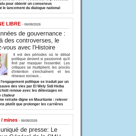
valu pour obtenir un consensus
t le lancement du dialogue national
NE LIBRE
- 06/08/2026
années de gouvernance :
à des controverses, le
-vous avec l'Histoire
Il est des périodes où le débat
politique devient si passionné qu'il
finit par masquer l'essentiel. Les
critiques se multiplient, les procès
d'intention s'enchaînent et les
réseaux sociaux...
l’engagement politique se traduit par un
sauve des vies par El Wely Sidi Heiba
hott renoue avec les délestages en
e chaleur
ne retraite digne en Mauritanie : relever
ns plutôt que prolonger les carrières
 / mines
- 06/08/2026
niqué de presse: Le