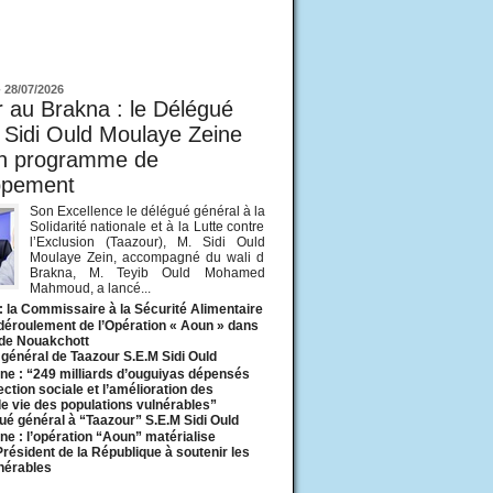
ur
-
28/07/2026
 au Brakna : le Délégué
 Sidi Ould Moulaye Zeine
un programme de
ppement
Son Excellence le délégué général à la
Solidarité nationale et à la Lutte contre
l’Exclusion (Taazour), M. Sidi Ould
Moulaye Zein, accompagné du wali d
Brakna, M. Teyib Ould Mohamed
Mahmoud, a lancé...
: la Commissaire à la Sécurité Alimentaire
 déroulement de l’Opération « Aoun » dans
 de Nouakchott
général de Taazour S.E.M Sidi Ould
ne : “249 milliards d’ouguiyas dépensés
ection sociale et l’amélioration des
de vie des populations vulnérables”
ué général à “Taazour” S.E.M Sidi Ould
ne : l’opération “Aoun” matérialise
 Président de la République à soutenir les
lnérables