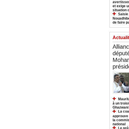
avertisse
et exige u
situation
Saisie
Nouadhibo
de faire p
Actuali
Allian
déput
Moham
présid
Maurit
à un trois
Ghazwani
La coa
approuve l
la commis
national
Le pré