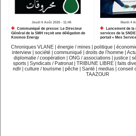
Jeudi 6 Août 2026 - 11:46
Mardi 4 A
Communiqué de presse: Le Directeur
Lancement de la 
Général de la SMH reçoit une délégation de
services de la SNDE 
Kosmos Energy
portail « Mes Servic
Chroniques VLANE
|
énergie / mines
|
politique
|
économi
interview
|
société
|
communiqué
|
droits de l'homme
|
Actu
diplomatie / coopération
|
ONG / associations
|
justice
|
sé
sports
|
Syndicats / Patronat
|
TRIBUNE LIBRE
|
faits div
ndlr
|
culture / tourisme
|
pêche
|
Santé
|
medias
|
conseil 
TAAZOUR