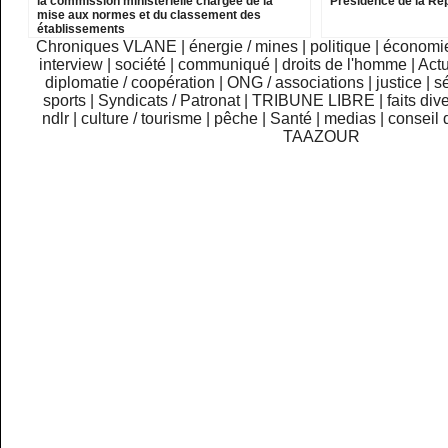
la commission ministérielle chargée de la
Présidence de la Ré
mise aux normes et du classement des
établissements
Chroniques VLANE
|
énergie / mines
|
politique
|
économi
interview
|
société
|
communiqué
|
droits de l'homme
|
Actu
diplomatie / coopération
|
ONG / associations
|
justice
|
sé
sports
|
Syndicats / Patronat
|
TRIBUNE LIBRE
|
faits div
ndlr
|
culture / tourisme
|
pêche
|
Santé
|
medias
|
conseil 
TAAZOUR