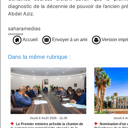
diagnostic de la décennie de pouvoir de l’ancien 
Abdel Aziz.
saharamedias
chezvlane
Accueil
Envoyer à un ami
Version impr
Dans la même rubrique :
Jeudi 6 Août 2026 - 11:39
Jeudi 6 A
Le Premier ministre préside la réunion de
Nomination d’un c