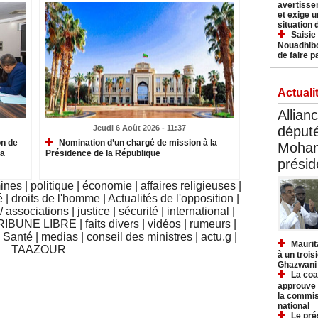
avertisse
et exige u
situation
Saisie
Nouadhibo
de faire p
Actuali
Allian
Jeudi 6 Août 2026 - 11:37
déput
on de
Nomination d’un chargé de mission à la
Moham
la
Présidence de la République
présid
mines
|
politique
|
économie
|
affaires religieuses
|
é
|
droits de l'homme
|
Actualités de l'opposition
|
 associations
|
justice
|
sécurité
|
international
|
RIBUNE LIBRE
|
faits divers
|
vidéos
|
rumeurs
|
|
Santé
|
medias
|
conseil des ministres
|
actu.g
|
Maurit
TAAZOUR
à un trois
Ghazwani
La coa
approuve l
la commis
national
Le pré