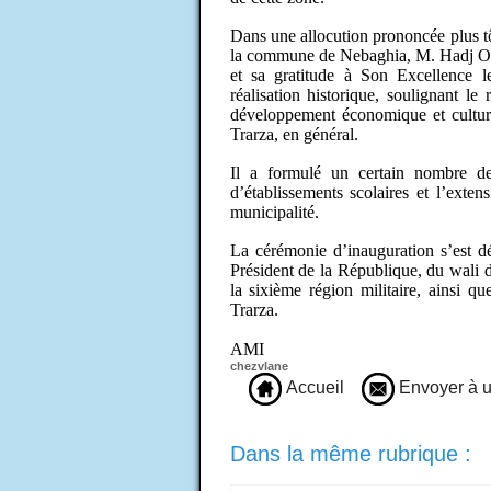
Dans une allocution prononcée plus tô
la commune de Nebaghia, M. Hadj Oul
et sa gratitude à Son Excellence l
réalisation historique, soulignant l
développement économique et culture
Trarza, en général.
Il a formulé un certain nombre de 
d’établissements scolaires et l’exten
municipalité.
La cérémonie d’inauguration s’est d
Président de la République, du wali
la sixième région militaire, ainsi q
Trarza.
AMI
chezvlane
Accueil
Envoyer à u
Dans la même rubrique :