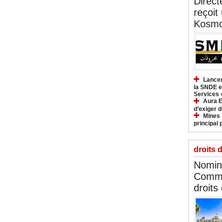
Direct
reçoit
Kosmo
Lancem
la SNDE et
Services 
Aura E
d’exiger d
Mines :
principal 
droits 
Nomina
Commi
droits