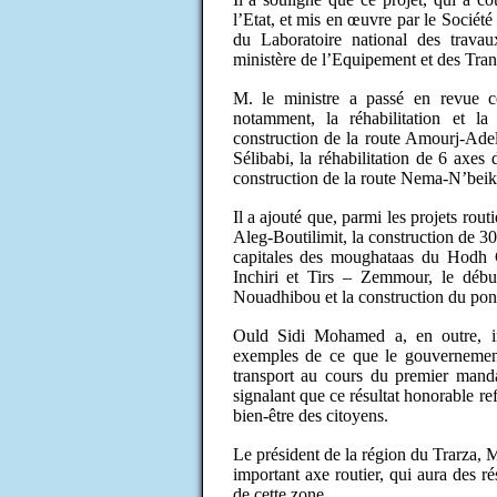
l’Etat, et mis en œuvre par le Sociét
du Laboratoire national des travau
ministère de l’Equipement et des Tran
M. le ministre a passé en revue cer
notamment, la réhabilitation et la
construction de la route Amourj-Adel
Sélibabi, la réhabilitation de 6 axes 
construction de la route Nema-N’bei
Il a ajouté que, parmi les projets rout
Aleg-Boutilimit, la construction de 3
capitales des moughataas du Hodh G
Inchiri et Tirs – Zemmour, le début
Nouadhibou et la construction du pon
Ould Sidi Mohamed a, en outre, in
exemples de ce que le gouvernement
transport au cours du premier mand
signalant que ce résultat honorable re
bien-être des citoyens.
Le président de la région du Trarza,
important axe routier, qui aura des ré
de cette zone.