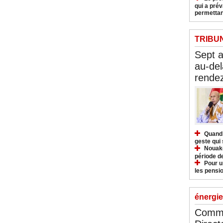
qui a pré
permettan
TRIBU
Sept 
au-del
rendez
Quand 
geste qui 
Nouakc
période d
Pour u
les pensio
énergie
Commu