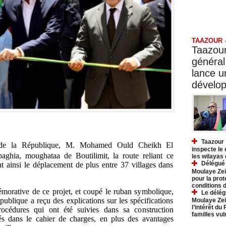
Taazo
TAAZOUR
Taazour
général
lance 
dévelo
Taazour 
t de la République, M. Mohamed Ould Cheikh El
inspecte le
aghia, moughataa de Boutilimit, la route reliant ce
les wilayas
Délégué 
tant ainsi le déplacement de plus entre 37 villages dans
Moulaye Zei
pour la prot
conditions 
morative de ce projet, et coupé le ruban symbolique,
Le délég
ublique a reçu des explications sur les spécifications
Moulaye Zei
l’intérêt du
rocédures qui ont été suivies dans sa construction
familles vu
és dans le cahier de charges, en plus des avantages