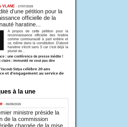
s VLANE
-
27/07/2026
ité d'une pétition pour la
ssance officielle de la
uté haratine...
A propos de cette pétition pour la
reconnaissance officielle des hratine
comme communauté à part entière et
ce, même dans la constitution. D'abord
haratine s'écrit sans S car c'est déjà la
pluriel de...
ce : une conférence de presse inédite !
t claire : immunité ne veut pas dire
acoub Sidya 𝗰𝗲́𝗹𝗲̀𝗯𝗿𝗲 𝟮𝟬 𝗮𝗻𝘀
𝗰𝗲 𝗲𝘁 𝗱’𝗲𝗻𝗴𝗮𝗴𝗲𝗺𝗲𝗻𝘁 𝗮𝘂 𝘀𝗲𝗿𝘃𝗶𝗰𝗲 𝗱𝗲
ues à la une
ue
- 06/08/2026
mier ministre préside la
n de la commission
érielle chargée de la mise