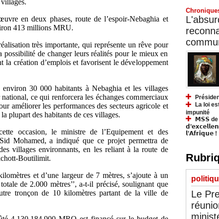
villages.
Chronique
L'absurd
 œuvre en deux phases, route de l’espoir-Nebaghia et
viron 413 millions MRU.
reconnai
communa
éalisation très importante, qui représente un rêve pour
la possibilité de changer leurs réalités pour le mieux en
t la création d’emplois et favorisent le développement
 environ 30 000 habitants à Nebaghia et les villages
er national, ce qui renforcera les échanges commerciaux
Présiden
La loi es
our améliorer les performances des secteurs agricole et
impunité
 la plupart des habitants de ces villages.
𝗠𝗦𝗦 de Y
𝗱’𝗲𝘅𝗰𝗲𝗹𝗹𝗲
ette occasion, le ministre de l’Equipement et des
𝗹’𝗔𝗳𝗿𝗶𝗾𝘂𝗲 !
id Mohamed, a indiqué que ce projet permettra de
es villages environnants, en les reliant à la route de
Rubriq
chott-Boutilimit.
kilomètres et d’une largeur de 7 mètres, s’ajoute à un
politiq
otale de 2.000 mètres’’, a-t-il précisé, soulignant que
utre tronçon de 10 kilomètres partant de la ville de
Le Pre
réunio
minist
coûté 4.130.184.900 MRO est financé sur le budget de