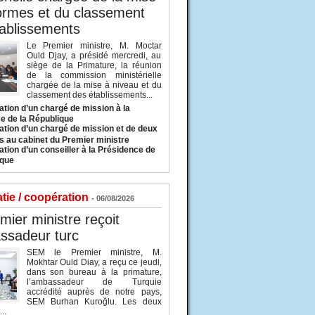
ormes et du classement
ablissements
Le Premier ministre, M. Moctar
Ould Djay, a présidé mercredi, au
siège de la Primature, la réunion
de la commission ministérielle
chargée de la mise à niveau et du
classement des établissements...
tion d’un chargé de mission à la
e de la République
tion d’un chargé de mission et de deux
s au cabinet du Premier ministre
tion d’un conseiller à la Présidence de
ique
tie / coopération
- 06/08/2026
mier ministre reçoit
ssadeur turc
SEM le Premier ministre, M.
Mokhtar Ould Diay, a reçu ce jeudi,
dans son bureau à la primature,
l’ambassadeur de Turquie
accrédité auprès de notre pays,
SEM Burhan Kuroğlu. Les deux
..