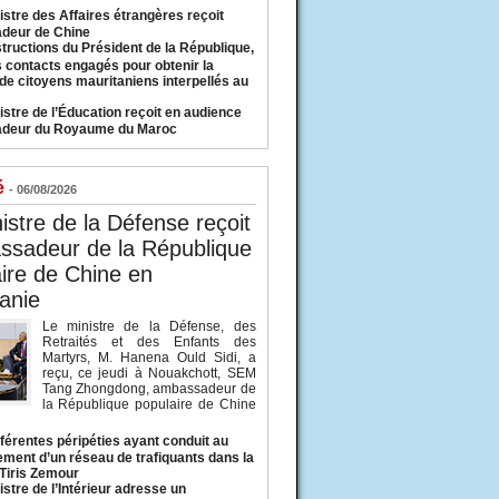
istre des Affaires étrangères reçoit
deur de Chine
structions du Président de la République,
s contacts engagés pour obtenir la
 de citoyens mauritaniens interpellés au
istre de l’Éducation reçoit en audience
adeur du Royaume du Maroc
é
- 06/08/2026
istre de la Défense reçoit
ssadeur de la République
ire de Chine en
anie
Le ministre de la Défense, des
Retraités et des Enfants des
Martyrs, M. Hanena Ould Sidi, a
reçu, ce jeudi à Nouakchott, SEM
Tang Zhongdong, ambassadeur de
la République populaire de Chine
fférentes péripéties ayant conduit au
ment d’un réseau de trafiquants dans la
 Tiris Zemour
istre de l’Intérieur adresse un