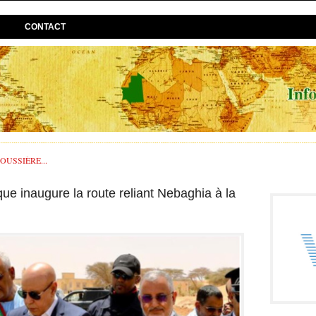
CONTACT
USSIÈRE...
ue inaugure la route reliant Nebaghia à la