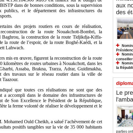
aux n
é BISTP dans de bonnes conditions, sous la supervision
x publics, et le département des infrastructures du
des ét
sports.
tains des projets routiers en cours de réalisation,
 reconstruction de la route Nouakchott-Bombri, la
 Baghrou, la construction de la route Tidjikdja-Kiffa-
de la route de l’espoir, de la route Boghé-Kaédi, et la
Nomina
kett Lahwach.
Présidenc
Nomina
iers mis en œuvre, figurent la reconstruction de la route
conseiller
00 kilomètres de routes urbaines à Nouakchott, dans les
Nomina
la Républ
harbi, Assaba, Brakna, Trarza, Adrar, Guidimakha,
 des travaux sur le réseau routier dans la ville de
t Taazour.
diploma
diqué que toutes ces réalisations ne sont que des
Le pre
 a accompli dans le domaine des infrastructures de
l’amba
at de Son Excellence le Président de la République,
flète la ferme volonté de réaliser le développement et le
 M. Mohamed Ould Cheikh, a salué l’achèvement de cet
sultats positifs tangibles sur la vie de 35 000 habitants
parties ont.