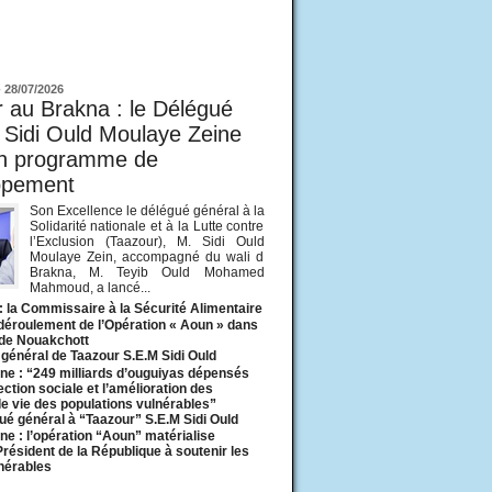
ur
-
28/07/2026
 au Brakna : le Délégué
 Sidi Ould Moulaye Zeine
un programme de
ppement
Son Excellence le délégué général à la
Solidarité nationale et à la Lutte contre
l’Exclusion (Taazour), M. Sidi Ould
Moulaye Zein, accompagné du wali d
Brakna, M. Teyib Ould Mohamed
Mahmoud, a lancé...
: la Commissaire à la Sécurité Alimentaire
 déroulement de l’Opération « Aoun » dans
 de Nouakchott
général de Taazour S.E.M Sidi Ould
ne : “249 milliards d’ouguiyas dépensés
ection sociale et l’amélioration des
de vie des populations vulnérables”
ué général à “Taazour” S.E.M Sidi Ould
ne : l’opération “Aoun” matérialise
 Président de la République à soutenir les
lnérables