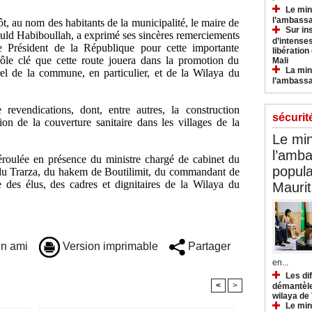
Le min
l’ambassa
t, au nom des habitants de la municipalité, le maire de
Sur in
d Habiboullah, a exprimé ses sincères remerciements
d’intense
e Président de la République pour cette importante
libération
e rôle clé que cette route jouera dans la promotion du
Mali
La min
l de la commune, en particulier, et de la Wilaya du
l’ambass
revendications, dont, entre autres, la construction
sécurit
sion de la couverture sanitaire dans les villages de la
Le min
l’amba
éroulée en présence du ministre chargé de cabinet du
popula
 du Trarza, du hakem de Boutilimit, du commandant de
ue des élus, des cadres et dignitaires de la Wilaya du
Maurit
n ami
Version imprimable
Partager
en...
Les di
<
>
démantèle
wilaya de
Le min