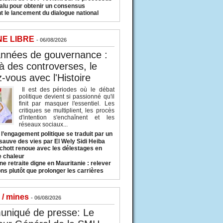
valu pour obtenir un consensus
t le lancement du dialogue national
NE LIBRE
- 06/08/2026
années de gouvernance :
à des controverses, le
-vous avec l'Histoire
Il est des périodes où le débat
politique devient si passionné qu'il
finit par masquer l'essentiel. Les
critiques se multiplient, les procès
d'intention s'enchaînent et les
réseaux sociaux...
l’engagement politique se traduit par un
sauve des vies par El Wely Sidi Heiba
hott renoue avec les délestages en
e chaleur
ne retraite digne en Mauritanie : relever
ns plutôt que prolonger les carrières
 / mines
- 06/08/2026
niqué de presse: Le