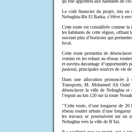
qu’elle apportera aux habitants de ces 
Le coût financier du projet, mis en
Nebaghia-Bir El Barka, s’élève à en
Cette route est considérée comme la r
les habitants de cette région, offrant 
ouvrant plus d’horizons qui permetten
local.
Cette route permettra de désenclaver
voisins en les reliant au réseau routi
et ouvrira davantage d’opportunités p
pastoral, principales sources de vie de
Dans une allocution prononcée à c
Transports, M. Mohamed Ali Ould S
désenclaver la ville de Nebaghia et d
l’espoir au km 120 sur la route Nouak
‘’Cette route, d’une longueur de 20 
réseau routier urbain d’une longueur t
les travaux se poursuivent sur un a
Nebaghia vers la ville de R’kiz.
Il a souligné que ce projet, qui a 