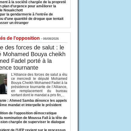
ment à la société chargée de la propreté
n plan d’urgence pour améliorer la
 de Nouakchott
 par la gendarmerie à l’entrée de
u d’une quantité de drogue que tentait
asser un étranger
tés de l'opposition
- 06/08/2026
ce des forces de salut : le
é Mohamed Bouya cheikh
ed Fadel porté à la
ence tournante
L’Alliance des forces de salut a élu
ce mercredi le député Mohamed
Bouya Cheikh Mohamed Fadel à la
présidence tournante de l’Alliance,
en remplacement du bureau
sortant dont le mandat a pris fin,...
anie : Ahmed Samba dénonce les appels
ième mandat et interpelle le président
lition de l’opposition démocratique
a nomination de Moussa Fall à la tête de
sion chargée de superviser le dialogue
sident de l’UFP revient sur le processus