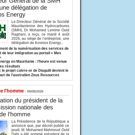
eur Général de la SMH
 une délégation de
s Energy
Le Directeur Général de la Société
Mauritanienne des Hydrocarbures
(SMH), Dr Mohamed Lemine Ould
Raghani, a reçu, ce mardi 4 août
2026, au siège de l’entreprise, une
délégation de Kosmos Energy...
ent de la numérisation des services de
 de leur intégration au portail « Mes
»
nergy en Mauritanie : l’heure est venue
es résultats
 le projet cuivre-or de Diaguili devient le
pari de l’australien Zeus Resources
de l'homme
- 06/08/2026
tion du président de la
ssion nationale des
 de l’homme
La Présidence de la République a
annoncé que, par décret publié ce
jeudi, M. Mohamed Mahmoud Ould
Dahi a été nommé président de la