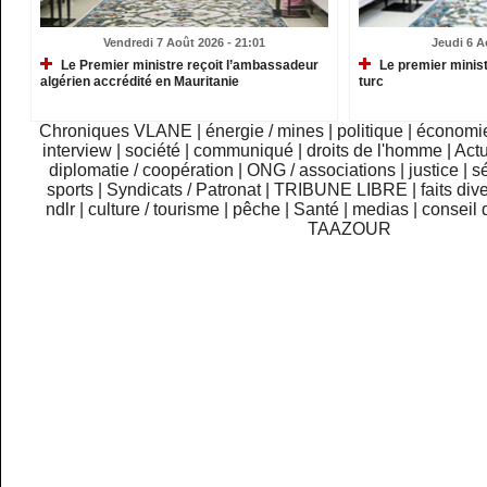
Vendredi 7 Août 2026 - 21:01
Jeudi 6 A
Le Premier ministre reçoit l’ambassadeur
Le premier minist
algérien accrédité en Mauritanie
turc
Chroniques VLANE
|
énergie / mines
|
politique
|
économi
interview
|
société
|
communiqué
|
droits de l'homme
|
Actu
diplomatie / coopération
|
ONG / associations
|
justice
|
sé
sports
|
Syndicats / Patronat
|
TRIBUNE LIBRE
|
faits div
ndlr
|
culture / tourisme
|
pêche
|
Santé
|
medias
|
conseil 
TAAZOUR