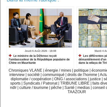
Jeudi 6 Août 2026 - 18:08
Mardi 4 A
Le ministre de la Défense reçoit
Les différentes p
l’ambassadeur de la République populaire de
démantèlement d’un 
Chine en Mauritanie
dans la wilaya de Ti
Chroniques VLANE
|
énergie / mines
|
politique
|
économi
interview
|
société
|
communiqué
|
droits de l'homme
|
Actu
diplomatie / coopération
|
ONG / associations
|
justice
|
sé
sports
|
Syndicats / Patronat
|
TRIBUNE LIBRE
|
faits div
ndlr
|
culture / tourisme
|
pêche
|
Santé
|
medias
|
conseil 
TAAZOUR