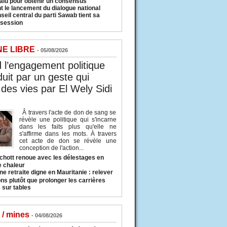
valu pour obtenir un consensus
t le lancement du dialogue national
seil central du parti Sawab tient sa
 session
NE LIBRE
- 05/08/2026
l’engagement politique
duit par un geste qui
des vies par El Wely Sidi
Â travers l'acte de don de sang se
révèle une politique qui s'incarne
dans les faits plus qu'elle ne
s'affirme dans les mots. À travers
cet acte de don se révèle une
conception de l'action...
hott renoue avec les délestages en
e chaleur
ne retraite digne en Mauritanie : relever
ns plutôt que prolonger les carrières
 sur tables
 / mines
- 04/08/2026