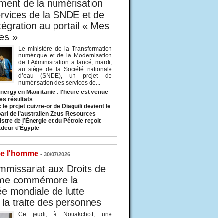
ent de la numérisation
rvices de la SNDE et de
ntégration au portail « Mes
es »
Le ministère de la Transformation
numérique et de la Modernisation
de l’Administration a lancé, mardi,
au siège de la Société nationale
d’eau (SNDE), un projet de
numérisation des services de...
nergy en Mauritanie : l’heure est venue
es résultats
 le projet cuivre-or de Diaguili devient le
pari de l’australien Zeus Resources
stre de l’Énergie et du Pétrole reçoit
deur d’Égypte
de l'homme
- 30/07/2026
missariat aux Droits de
me commémore la
e mondiale de lutte
 la traite des personnes
Ce jeudi, à Nouakchott, une