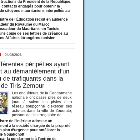
structions du Président de la République,
s contacts engagés pour obtenir la
 de citoyens mauritaniens interpellés au
istre de l’Éducation reçoit en audience
adeur du Royaume du Maroc
ssadeur de Mauritanie en Tunisie
une copie de ses lettres de créance au
es Affaires étrangères tunisien
é
- 04/08/2026
fférentes péripéties ayant
it au démantèlement d’un
 de trafiquants dans la
 de Tiris Zemour
Les enquêteurs de la Gendarmerie
nationale ont passé près de deux
jours à suivre les pistes d’un
réseau soupçonné d’exercer ses
activités dans la ville de Zouerate,
passant de l’interrogatoire de...
istre de l’Intérieur adresse un
ment à la société chargée de la propreté
n plan d’urgence pour améliorer la
 de Nouakchott
 par la gendarmerie à l’entrée de