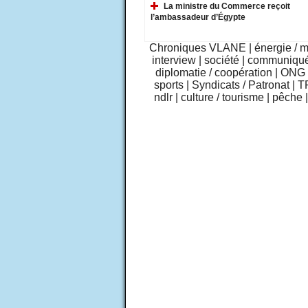
La ministre du Commerce reçoit
l’ambassadeur d’Égypte
Chroniques VLANE
|
énergie / 
interview
|
société
|
communiqu
diplomatie / coopération
|
ONG /
sports
|
Syndicats / Patronat
|
T
ndlr
|
culture / tourisme
|
pêche