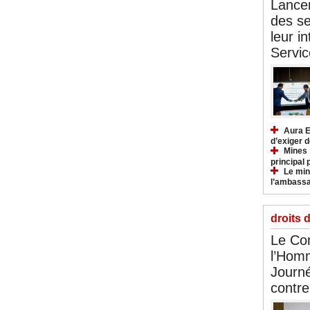
Lancem
des se
leur i
Servic
Aura E
d’exiger d
Mines :
principal 
Le mini
l’ambassa
droits 
Le Com
l’Hom
Journé
contre