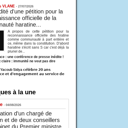
s VLANE
-
27/07/2026
ité d'une pétition pour la
ssance officielle de la
uté haratine...
A propos de cette pétition pour la
reconnaissance officielle des hratine
comme communauté à part entière et
ce, même dans la constitution. D'abord
haratine s'écrit sans S car c'est déjà la
pluriel de...
ce : une conférence de presse inédite !
t claire : immunité ne veut pas dire
acoub Sidya 𝗰𝗲́𝗹𝗲̀𝗯𝗿𝗲 𝟮𝟬 𝗮𝗻𝘀
𝗰𝗲 𝗲𝘁 𝗱’𝗲𝗻𝗴𝗮𝗴𝗲𝗺𝗲𝗻𝘁 𝗮𝘂 𝘀𝗲𝗿𝘃𝗶𝗰𝗲 𝗱𝗲
ues à la une
ue
- 04/08/2026
tion d’un chargé de
n et de deux conseillers
inet du Premier ministre