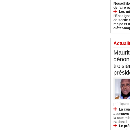
Nouadhibo
de faire p
Les mi
l’Enseign
de sortie 
major et d
d’état-maj
Actuali
Mauri
dénonc
troisi
prési
publiqueme
La coa
approuve l
la commis
national
Le pré