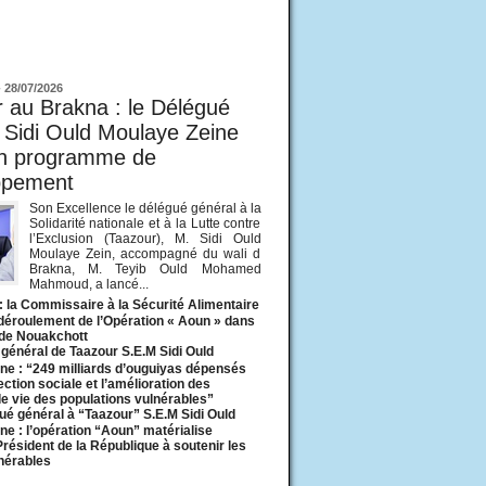
ur
-
28/07/2026
 au Brakna : le Délégué
 Sidi Ould Moulaye Zeine
un programme de
ppement
Son Excellence le délégué général à la
Solidarité nationale et à la Lutte contre
l’Exclusion (Taazour), M. Sidi Ould
Moulaye Zein, accompagné du wali d
Brakna, M. Teyib Ould Mohamed
Mahmoud, a lancé...
: la Commissaire à la Sécurité Alimentaire
 déroulement de l’Opération « Aoun » dans
 de Nouakchott
général de Taazour S.E.M Sidi Ould
ne : “249 milliards d’ouguiyas dépensés
ection sociale et l’amélioration des
de vie des populations vulnérables”
ué général à “Taazour” S.E.M Sidi Ould
ne : l’opération “Aoun” matérialise
 Président de la République à soutenir les
lnérables