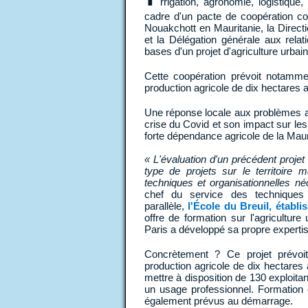
rrigation, agronomie, logistiqu
cadre d'un pacte de coopération con
Nouakchott en Mauritanie, la Direc
et la Délégation générale aux relat
bases d'un projet d'agriculture urba
Cette coopération prévoit notamm
production agricole de dix hectares a
Une réponse locale aux problèmes agr
crise du Covid et son impact sur l
forte dépendance agricole de la Maur
« L'évaluation d'un précédent projet
type de projets sur le territoire 
techniques et organisationnelles n
chef du service des techniques
parallèle,
l'École du Breuil, établi
offre de formation sur l'agricultur
Paris a développé sa propre expertise
Concrètement ? Ce projet prévoi
production agricole de dix hectares au
mettre à disposition de 130 exploita
un usage professionnel. Formation
également prévus au démarrage.