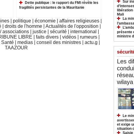
Sur in
Dette publique : le rapport du FMI révèle les
d’intense
fragilités persistantes de la Mauritanie
libération
Mali
La min
mines
|
politique
|
économie
|
affaires religieuses
|
l’ambass
é
|
droits de l'homme
|
Actualités de l'opposition
|
L’amba
 associations
|
justice
|
sécurité
|
international
|
présente 
ministre d
RIBUNE LIBRE
|
faits divers
|
vidéos
|
rumeurs
|
|
Santé
|
medias
|
conseil des ministres
|
actu.g
|
TAAZOUR
sécurit
Les di
condu
réseau
wilaya
Le min
avertisse
et exige u
situation
Saisie