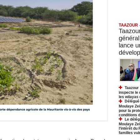
Taazo
TAAZOUR
Taazour
général
lance 
dévelo
Taazour 
inspecte le
les wilayas
Délégué 
Moulaye Zei
pour la prot
conditions 
Le délég
Moulaye Zei
l’intérêt du
familles vu