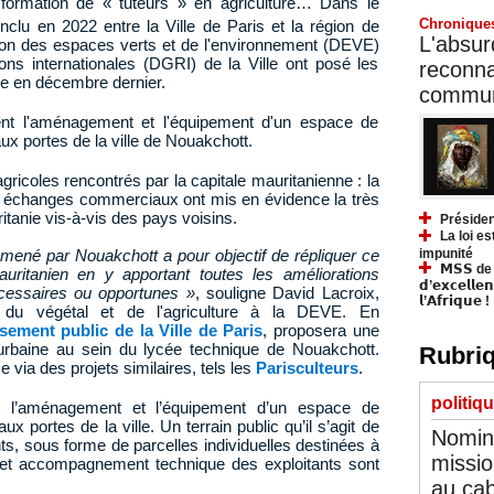
e, formation de « tuteurs » en agriculture… Dans le
Chronique
clu en 2022 entre la Ville de Paris et la région de
L'absurd
tion des espaces verts et de l'environnement (DEVE)
ions internationales (DGRI) de la Ville ont posé les
reconnai
ine en décembre dernier.
communa
ent l'aménagement et l'équipement d'un espace de
ux portes de la ville de Nouakchott.
icoles rencontrés par la capitale mauritanienne : la
es échanges commerciaux ont mis en évidence la très
itanie vis-à-vis des pays voisins.
Présiden
La loi es
impunité
 mené par Nouakchott a pour objectif de répliquer ce
𝗠𝗦𝗦 de Y
mauritanien en y apportant toutes les améliorations
𝗱’𝗲𝘅𝗰𝗲𝗹𝗹𝗲
écessaires ou opportunes »
, souligne David Lacroix,
𝗹’𝗔𝗳𝗿𝗶𝗾𝘂𝗲 !
 du végétal et de l'agriculture à la DEVE. En
ssement public de la Ville de Paris
, proposera une
e urbaine au sein du lycée technique de Nouakchott.
Rubriq
 via des projets similaires, tels les
Parisculteurs
.
politiq
t l’aménagement et l’équipement d’un espace de
x portes de la ville. Un terrain public qu’il s’agit de
Nomina
nts, sous forme de parcelles individuelles destinées à
missio
 et accompagnement technique des exploitants sont
au cab