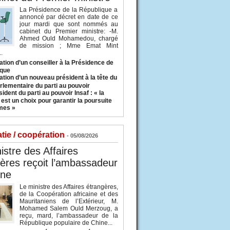
La Présidence de la République a
annoncé par décret en date de ce
jour mardi que sont nommés au
cabinet du Premier ministre: -M.
Ahmed Ould Mohamedou, chargé
de mission ; Mme Emat Mint
.
tion d’un conseiller à la Présidence de
ique
tion d’un nouveau président à la tête du
rlementaire du parti au pouvoir
ident du parti au pouvoir Insaf : « la
 est un choix pour garantir la poursuite
mes »
tie / coopération
- 05/08/2026
istre des Affaires
ères reçoit l’ambassadeur
ine
Le ministre des Affaires étrangères,
de la Coopération africaine et des
Mauritaniens de l’Extérieur, M.
Mohamed Salem Ould Merzoug, a
reçu, mard, l’ambassadeur de la
République populaire de Chine...