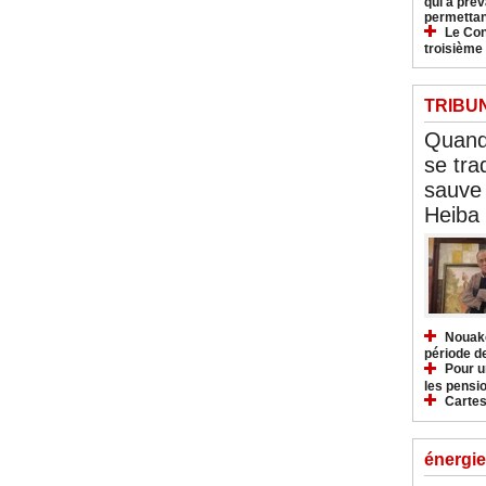
qui a pré
permettan
Le Con
troisième
TRIBU
Quand 
se tra
sauve 
Heiba
Nouakc
période d
Pour u
les pensio
Cartes
énergie