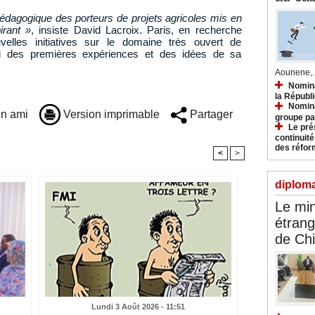
dagogique des porteurs de projets agricoles mis en
irant
»
, insiste David Lacroix. Paris, en recherche
velles initiatives sur le domaine très ouvert de
ainsi des premières expériences et des idées de sa
Aounene,..
Nomina
la Républ
Nomina
n ami
Version imprimable
Partager
groupe pa
Le prés
continuité
des réfor
<
>
diploma
Le min
étrang
de Ch
Lundi 3 Août 2026 - 11:51