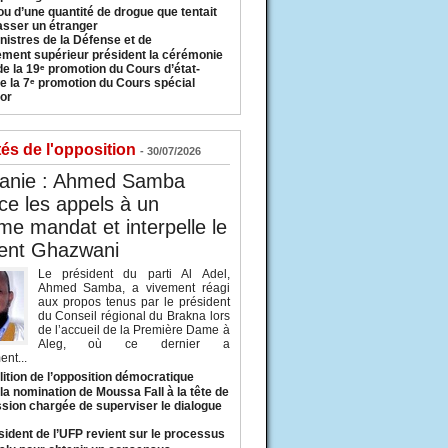
u d’une quantité de drogue que tentait
asser un étranger
nistres de la Défense et de
ement supérieur président la cérémonie
de la 19ᵉ promotion du Cours d’état-
e la 7ᵉ promotion du Cours spécial
or
tés de l'opposition
- 30/07/2026
tanie : Ahmed Samba
e les appels à un
ème mandat et interpelle le
dent Ghazwani
Le président du parti Al Adel,
Ahmed Samba, a vivement réagi
aux propos tenus par le président
du Conseil régional du Brakna lors
de l’accueil de la Première Dame à
Aleg, où ce dernier a
nt...
lition de l’opposition démocratique
a nomination de Moussa Fall à la tête de
sion chargée de superviser le dialogue
sident de l’UFP revient sur le processus