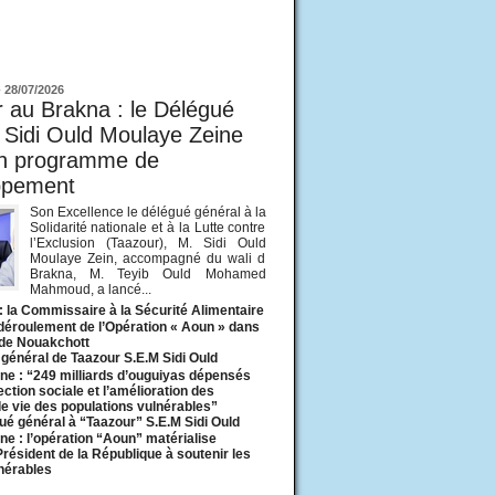
ur
-
28/07/2026
 au Brakna : le Délégué
 Sidi Ould Moulaye Zeine
un programme de
ppement
Son Excellence le délégué général à la
Solidarité nationale et à la Lutte contre
l’Exclusion (Taazour), M. Sidi Ould
Moulaye Zein, accompagné du wali d
Brakna, M. Teyib Ould Mohamed
Mahmoud, a lancé...
: la Commissaire à la Sécurité Alimentaire
 déroulement de l’Opération « Aoun » dans
 de Nouakchott
général de Taazour S.E.M Sidi Ould
ne : “249 milliards d’ouguiyas dépensés
ection sociale et l’amélioration des
de vie des populations vulnérables”
ué général à “Taazour” S.E.M Sidi Ould
ne : l’opération “Aoun” matérialise
 Président de la République à soutenir les
lnérables