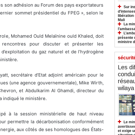
rès son adhésion au Forum des pays exportateurs
Sur in
d’intense
dernier sommet présidentiel du FPEG », selon le
libération
Mali
La min
l’ambass
L’amba
étrole, Mohamed Ould Melaïnine ould Khaled, doit
présente 
ministre d
 rencontres pour discuter et présenter les
 d’exploitation du gaz naturel et de l’hydrogène
sécurit
inistère.
Les di
condu
att, secrétaire d’Etat adjoint américain pour le
réseau
ues (une agence gouvernementale), Mike Wirth,
wilaya
Chevron, et Abdulkarim Al Ghamdi, directeur du
a indiqué le ministère.
ipé à la session ministérielle de haut niveau
 pour permettre la décarbonisation conformément
Le min
avertisse
énergie, aux côtés de ses homologues des États-
et exige u