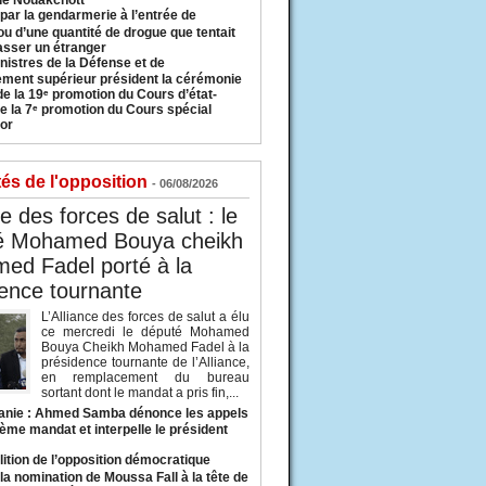
 de Nouakchott
 par la gendarmerie à l’entrée de
u d’une quantité de drogue que tentait
asser un étranger
nistres de la Défense et de
ement supérieur président la cérémonie
de la 19ᵉ promotion du Cours d’état-
e la 7ᵉ promotion du Cours spécial
or
tés de l'opposition
- 06/08/2026
ce des forces de salut : le
é Mohamed Bouya cheikh
ed Fadel porté à la
ence tournante
L’Alliance des forces de salut a élu
ce mercredi le député Mohamed
Bouya Cheikh Mohamed Fadel à la
présidence tournante de l’Alliance,
en remplacement du bureau
sortant dont le mandat a pris fin,...
anie : Ahmed Samba dénonce les appels
ième mandat et interpelle le président
lition de l’opposition démocratique
a nomination de Moussa Fall à la tête de