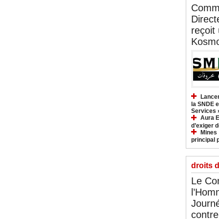
Commu
Direct
reçoit
Kosmo
Lancem
la SNDE et
Services 
Aura E
d’exiger d
Mines :
principal 
droits 
Le Com
l’Hom
Journé
contre