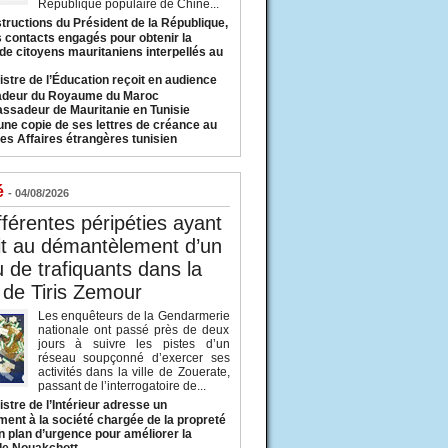
République populaire de Chine...
structions du Président de la République,
s contacts engagés pour obtenir la
 de citoyens mauritaniens interpellés au
istre de l’Éducation reçoit en audience
adeur du Royaume du Maroc
ssadeur de Mauritanie en Tunisie
une copie de ses lettres de créance au
es Affaires étrangères tunisien
é
- 04/08/2026
fférentes péripéties ayant
it au démantèlement d’un
 de trafiquants dans la
 de Tiris Zemour
Les enquêteurs de la Gendarmerie
nationale ont passé près de deux
jours à suivre les pistes d’un
réseau soupçonné d’exercer ses
activités dans la ville de Zouerate,
passant de l’interrogatoire de...
istre de l’Intérieur adresse un
ment à la société chargée de la propreté
n plan d’urgence pour améliorer la