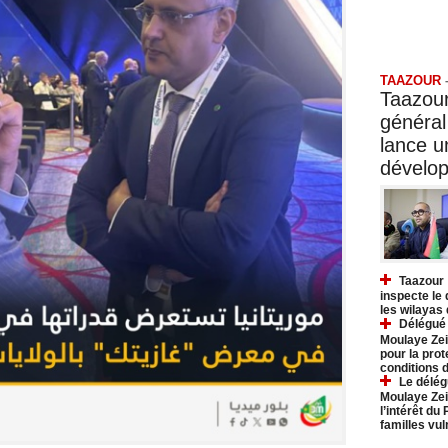
Taazo
TAAZOUR
Taazour
général
lance 
dévelo
Taazour 
inspecte le
les wilayas
Délégué 
Moulaye Zei
pour la prot
conditions 
Le délég
Moulaye Zei
l’intérêt du
familles vu