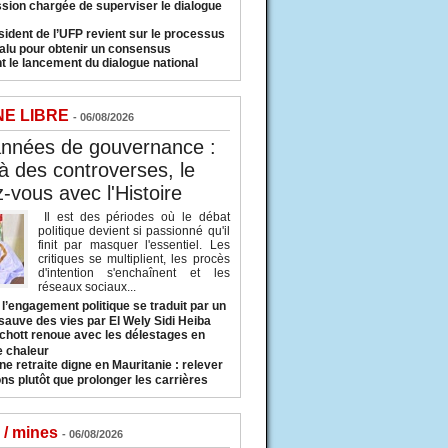
sion chargée de superviser le dialogue
sident de l’UFP revient sur le processus
valu pour obtenir un consensus
t le lancement du dialogue national
NE LIBRE
- 06/08/2026
années de gouvernance :
à des controverses, le
-vous avec l'Histoire
Il est des périodes où le débat
politique devient si passionné qu'il
finit par masquer l'essentiel. Les
critiques se multiplient, les procès
d'intention s'enchaînent et les
réseaux sociaux...
l’engagement politique se traduit par un
sauve des vies par El Wely Sidi Heiba
hott renoue avec les délestages en
e chaleur
ne retraite digne en Mauritanie : relever
ns plutôt que prolonger les carrières
 / mines
- 06/08/2026