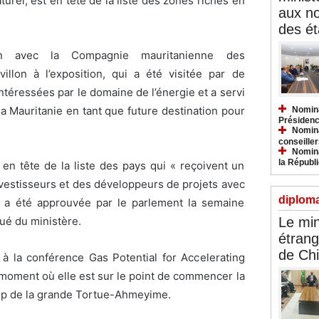
turel, est en tête de la liste des zones riches en
aux n
des ét
on avec la Compagnie mauritanienne des
villon à l’exposition, qui a été visitée par de
téressées par le domaine de l’énergie et a servi
la Mauritanie en tant que future destination pour
Nomina
Présidenc
Nomina
conseiller
Nomina
la Républ
 en tête de la liste des pays qui « reçoivent un
investisseurs et des développeurs de projets avec
diploma
i a été approuvée par le parlement la semaine
Le min
ué du ministère.
étrang
de Ch
e à la conférence Gas Potential for Accelerating
moment où elle est sur le point de commencer la
mp de la grande Tortue-Ahmeyime.