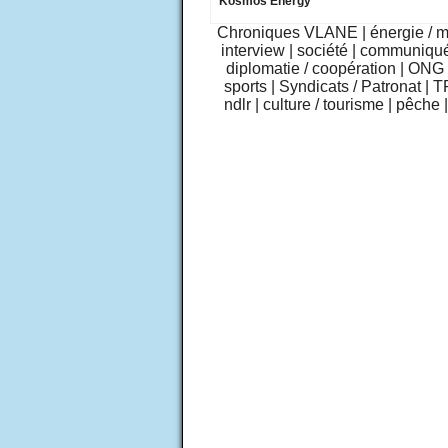
Kosmos Energy
Chroniques VLANE
|
énergie / 
interview
|
société
|
communiqu
diplomatie / coopération
|
ONG /
sports
|
Syndicats / Patronat
|
T
ndlr
|
culture / tourisme
|
pêche