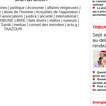
portail « Mes Services »
la commis
national
mines
|
politique
|
économie
|
affaires religieuses
|
Le pré
qui a pré
é
|
droits de l'homme
|
Actualités de l'opposition
|
permettan
 associations
|
justice
|
sécurité
|
international
|
RIBUNE LIBRE
|
faits divers
|
vidéos
|
rumeurs
|
|
Santé
|
medias
|
conseil des ministres
|
actu.g
|
TRIBU
TAAZOUR
Sept 
au-del
rendez
Quand 
geste qui 
Nouakc
période d
Pour u
les pensio
énergie