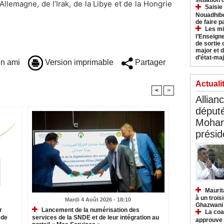
situation
’Allemagne, de l’Irak, de la Libye et de la Hongrie
Saisie
Nouadhibo
de faire p
Les mi
l’Enseign
de sortie 
major et d
d’état-maj
n ami
Version imprimable
Partager
Actuali
<
>
Allian
déput
Moham
présid
Maurit
à un trois
Mardi 4 Août 2026 - 18:10
Ghazwani
r
Lancement de la numérisation des
La coa
 de
services de la SNDE et de leur intégration au
approuve l