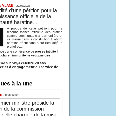
s VLANE
-
27/07/2026
ité d'une pétition pour la
ssance officielle de la
uté haratine...
A propos de cette pétition pour la
reconnaissance officielle des hratine
comme communauté à part entière et
ce, même dans la constitution. D'abord
haratine s'écrit sans S car c'est déjà la
pluriel de...
ce : une conférence de presse inédite !
t claire : immunité ne veut pas dire
acoub Sidya 𝗰𝗲́𝗹𝗲̀𝗯𝗿𝗲 𝟮𝟬 𝗮𝗻𝘀
𝗰𝗲 𝗲𝘁 𝗱’𝗲𝗻𝗴𝗮𝗴𝗲𝗺𝗲𝗻𝘁 𝗮𝘂 𝘀𝗲𝗿𝘃𝗶𝗰𝗲 𝗱𝗲
ues à la une
ue
- 06/08/2026
mier ministre préside la
n de la commission
érielle chargée de la mise