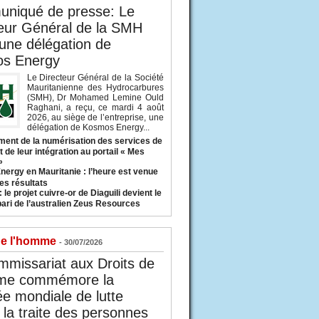
niqué de presse: Le
eur Général de la SMH
 une délégation de
s Energy
Le Directeur Général de la Société
Mauritanienne des Hydrocarbures
(SMH), Dr Mohamed Lemine Ould
Raghani, a reçu, ce mardi 4 août
2026, au siège de l’entreprise, une
délégation de Kosmos Energy...
ent de la numérisation des services de
 de leur intégration au portail « Mes
»
nergy en Mauritanie : l’heure est venue
es résultats
 le projet cuivre-or de Diaguili devient le
pari de l’australien Zeus Resources
de l'homme
- 30/07/2026
missariat aux Droits de
me commémore la
e mondiale de lutte
 la traite des personnes