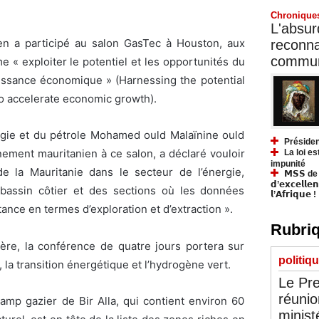
Chronique
L'absurd
n a participé au salon GasTec à Houston, aux
reconnai
communa
e « exploiter le potentiel et les opportunités du
oissance économique » (Harnessing the potential
to accelerate economic growth).
ergie et du pétrole Mohamed ould Malaïnine ould
Présiden
ement mauritanien à ce salon, a déclaré vouloir
La loi es
impunité
de la Mauritanie dans le secteur de l’énergie,
𝗠𝗦𝗦 de Y
𝗱’𝗲𝘅𝗰𝗲𝗹𝗹𝗲
 bassin côtier et des sections où les données
𝗹’𝗔𝗳𝗿𝗶𝗾𝘂𝗲 !
nce en termes d’exploration et d’extraction ».
Rubriq
re, la conférence de quatre jours portera sur
politiq
az, la transition énergétique et l’hydrogène vert.
Le Pre
réunio
amp gazier de Bir Alla, qui contient environ 60
minist