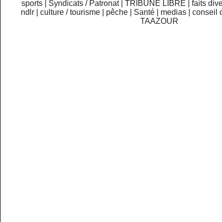
sports
|
Syndicats / Patronat
|
TRIBUNE LIBRE
|
faits div
ndlr
|
culture / tourisme
|
pêche
|
Santé
|
medias
|
conseil 
TAAZOUR