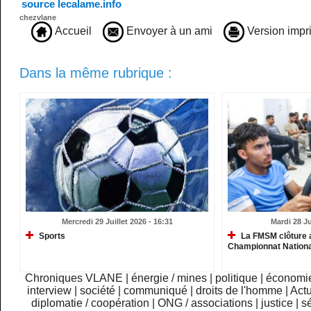
source lecalame.info
chezvlane
Accueil
Envoyer à un ami
Version impr
Dans la même rubrique :
Mercredi 29 Juillet 2026 - 16:31
Mardi 28 Ju
Sports
La FMSM clôture 
Championnat Nationa
Chroniques VLANE
|
énergie / mines
|
politique
|
économi
interview
|
société
|
communiqué
|
droits de l'homme
|
Actu
diplomatie / coopération
|
ONG / associations
|
justice
|
sé