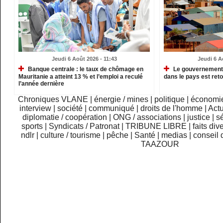
Jeudi 6 Août 2026 - 11:43
Jeudi 6 A
Banque centrale : le taux de chômage en
Le gouvernement m
Mauritanie a atteint 13 % et l’emploi a reculé
dans le pays est re
l’année dernière
Chroniques VLANE
|
énergie / mines
|
politique
|
économi
interview
|
société
|
communiqué
|
droits de l'homme
|
Actu
diplomatie / coopération
|
ONG / associations
|
justice
|
sé
sports
|
Syndicats / Patronat
|
TRIBUNE LIBRE
|
faits div
ndlr
|
culture / tourisme
|
pêche
|
Santé
|
medias
|
conseil 
TAAZOUR