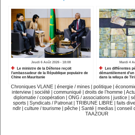
Jeudi 6 Août 2026 - 18:08
Mardi 4 A
Le ministre de la Défense reçoit
Les différentes p
l’ambassadeur de la République populaire de
démantèlement d’un 
Chine en Mauritanie
dans la wilaya de Ti
Chroniques VLANE
|
énergie / mines
|
politique
|
économi
interview
|
société
|
communiqué
|
droits de l'homme
|
Actu
diplomatie / coopération
|
ONG / associations
|
justice
|
sé
sports
|
Syndicats / Patronat
|
TRIBUNE LIBRE
|
faits div
ndlr
|
culture / tourisme
|
pêche
|
Santé
|
medias
|
conseil 
TAAZOUR