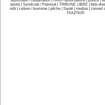
diplomatie / coopération
|
ONG / associations
|
justice
|
sé
sports
|
Syndicats / Patronat
|
TRIBUNE LIBRE
|
faits div
ndlr
|
culture / tourisme
|
pêche
|
Santé
|
medias
|
conseil 
TAAZOUR