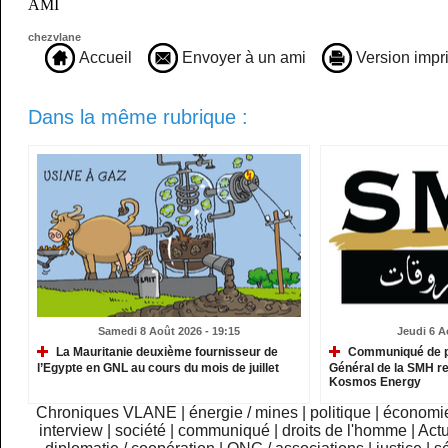
AMI
chezvlane
Accueil
Envoyer à un ami
Version impr
Dans la même rubrique :
Samedi 8 Août 2026 - 19:15
Jeudi 6 A
La Mauritanie deuxième fournisseur de
Communiqué de pr
l’Egypte en GNL au cours du mois de juillet
Général de la SMH re
Kosmos Energy
Chroniques VLANE
|
énergie / mines
|
politique
|
économi
interview
|
société
|
communiqué
|
droits de l'homme
|
Actu