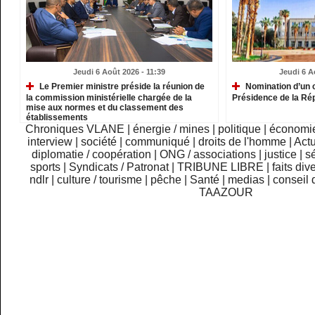
Jeudi 6 Août 2026 - 11:39
Jeudi 6 A
Le Premier ministre préside la réunion de
Nomination d’un c
la commission ministérielle chargée de la
Présidence de la Ré
mise aux normes et du classement des
établissements
Chroniques VLANE
|
énergie / mines
|
politique
|
économi
interview
|
société
|
communiqué
|
droits de l'homme
|
Actu
diplomatie / coopération
|
ONG / associations
|
justice
|
sé
sports
|
Syndicats / Patronat
|
TRIBUNE LIBRE
|
faits div
ndlr
|
culture / tourisme
|
pêche
|
Santé
|
medias
|
conseil 
TAAZOUR