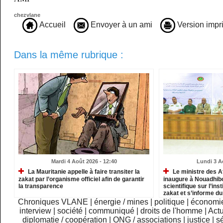
chezvlane
Accueil
Envoyer à un ami
Version impr
Dans la même rubrique :
Mardi 4 Août 2026 - 12:40
Lundi 3 A
La Mauritanie appelle à faire transiter la
Le ministre des A
zakat par l’organisme officiel afin de garantir
inaugure à Nouadhib
la transparence
scientifique sur l’inst
zakat et s’informe d
institutions relevant
Chroniques VLANE
|
énergie / mines
|
politique
|
économi
interview
|
société
|
communiqué
|
droits de l'homme
|
Actu
diplomatie / coopération
|
ONG / associations
|
justice
|
sé