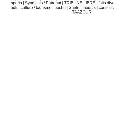
sports
|
Syndicats / Patronat
|
TRIBUNE LIBRE
|
faits div
ndlr
|
culture / tourisme
|
pêche
|
Santé
|
medias
|
conseil 
TAAZOUR