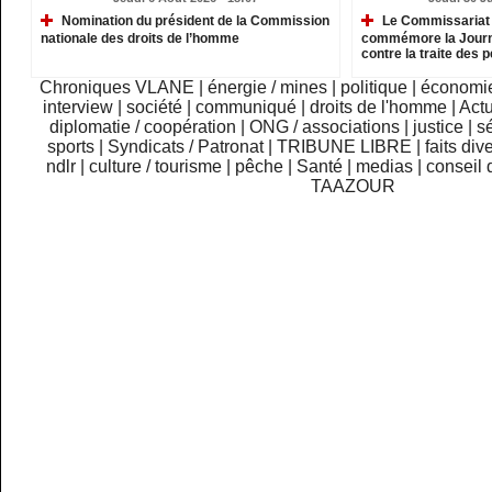
Nomination du président de la Commission
Le Commissariat 
nationale des droits de l’homme
commémore la Journé
contre la traite des
Chroniques VLANE
|
énergie / mines
|
politique
|
économi
interview
|
société
|
communiqué
|
droits de l'homme
|
Actu
diplomatie / coopération
|
ONG / associations
|
justice
|
sé
sports
|
Syndicats / Patronat
|
TRIBUNE LIBRE
|
faits div
ndlr
|
culture / tourisme
|
pêche
|
Santé
|
medias
|
conseil 
TAAZOUR