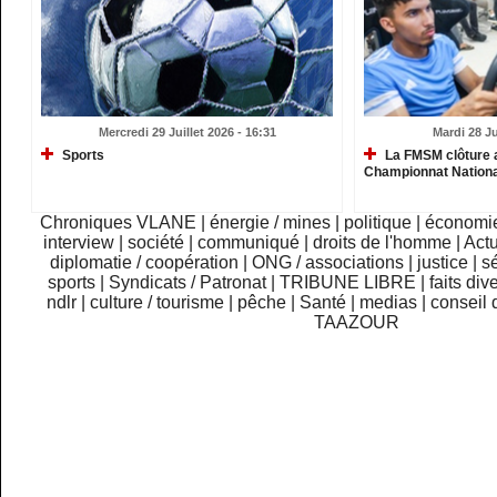
Mercredi 29 Juillet 2026 - 16:31
Mardi 28 Ju
Sports
La FMSM clôture 
Championnat Nationa
Chroniques VLANE
|
énergie / mines
|
politique
|
économi
interview
|
société
|
communiqué
|
droits de l'homme
|
Actu
diplomatie / coopération
|
ONG / associations
|
justice
|
sé
sports
|
Syndicats / Patronat
|
TRIBUNE LIBRE
|
faits div
ndlr
|
culture / tourisme
|
pêche
|
Santé
|
medias
|
conseil 
TAAZOUR